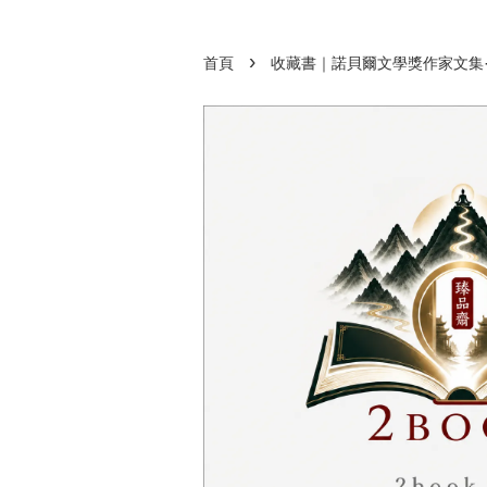
›
首頁
收藏書｜諾貝爾文學獎作家文集·