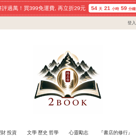
評過萬！買399免運費, 再立折29元
54
21
59
天
小時
分鐘
登入
理財 投資
文學 歷史 哲學
心靈勵志
『書店的修行』