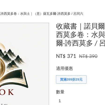
誇西莫多卷：水與土｜（意）薩瓦多爾·誇西莫多 / 呂同六
收藏書｜諾貝爾
西莫多卷：水
爾·誇西莫多 / 
NT$ 371
NT$ 390
適用優惠
買滿399折29元
數量