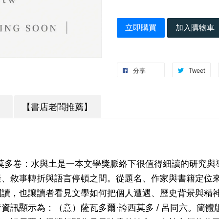
立即購買
加入購物車
分享
Tweet
】
【書店老闆推薦】
莫多卷：水與土是一本文學獎脈絡下很值得細讀的研究與
疑、敘事轉折與語言停頓之間。從題名、作家與書籍定位
閱讀，也讓讀者看見文學如何把個人遭遇、歷史背景與精
資訊顯示為：（意）薩瓦多爾·誇西莫多 / 呂同六。簡