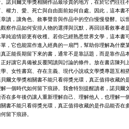
者。諾貝爾文學獎相關作品最珍貴的地方，在於它們往往
言、權力、愛、死亡與自由面前如何自處。因此，這本書
逐章讀，讓角色、敘事聲音與作品中的空白慢慢發酵。以
先觀察作品如何安排人物的選擇與沉默，再回頭看敘事者
比單純追情節更有收穫。若你已經熟悉世界文學，這本書
書單，它也能當作進入經典的一扇門，幫助你理解為什麼
但真正能長期留下來的書，通常不是靠話題，而是靠作品
，正好讓它具備被反覆閱讀與討論的條件。放在書店陳列
文學、女性書寫、存在主義、現代小說或文學獎專題互相
諾貝爾文學獎相關書不能只看得獎光環，真正值得收藏的
理解一個時代如何留下痕跡。我會特別提醒讀者，諾貝爾
能否在多年後仍讓人重新理解自己、理解他人，也理解一
相關書不能只看得獎光環，真正值得收藏的是作品能否在
如何留下痕跡。