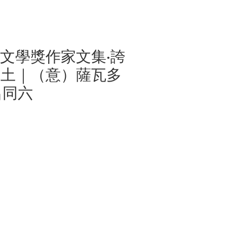
文學獎作家文集·誇
與土｜（意）薩瓦多
呂同六