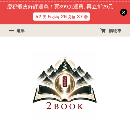
慶祝蝦皮好評過萬！買399免運費, 再立折29元
52
5
26
36
天
小時
分鐘
秒
選單
購物車