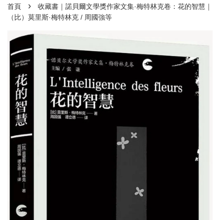
›
首頁
收藏書｜諾貝爾文學獎作家文集·梅特林克卷：花的智慧｜
（比）莫里斯·梅特林克 / 周國強等