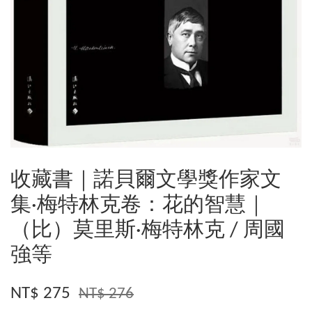
收藏書｜諾貝爾文學獎作家文
集·梅特林克卷：花的智慧｜
（比）莫里斯·梅特林克 / 周國
強等
NT$ 275
NT$ 276