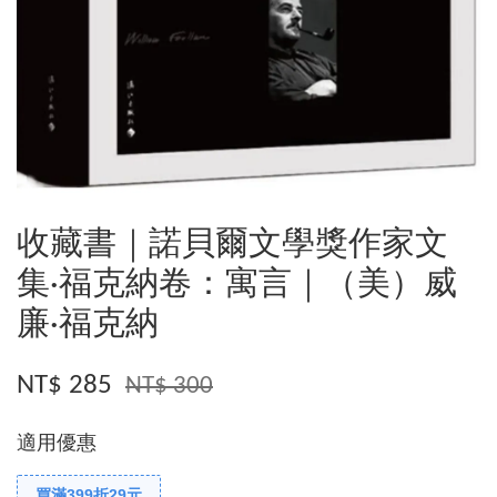
收藏書｜諾貝爾文學獎作家文
集·福克納卷：寓言｜（美）威
廉·福克納
NT$ 285
NT$ 300
適用優惠
買滿399折29元