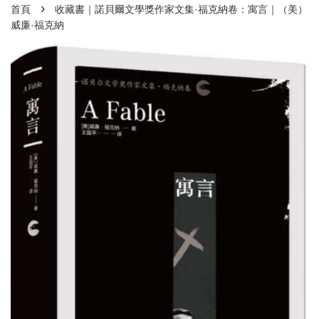
›
首頁
收藏書｜諾貝爾文學獎作家文集·福克納卷：寓言｜（美）
威廉·福克納