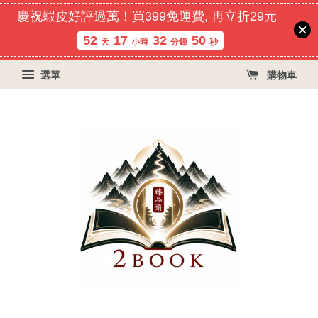
慶祝蝦皮好評過萬！買399免運費, 再立折29元
52
17
32
50
天
小時
分鐘
秒
選單
購物車