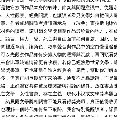
而是把它放回作品本身的氣味、節奏與問題意識中。從題
學、人性觀察、經典閱讀，也讓讀者看見文學如何把個人
事。作者或相關譯者資訊顯示為：（瑞典）霍拉斯·恩格
究材料的讀者。諾貝爾文學獎相關作品最珍貴的地方，在
憶、語言、權力、愛、死亡與自由面前如何自處。因此，
時間裡逐章讀，讓角色、敘事聲音與作品中的空白慢慢發
者可以先觀察作品如何安排人物的選擇與沉默，再回頭看
起來會比單純追情節更有收穫。若你已經熟悉世界文學，
文學獎書單，它也能當作進入經典的一扇門，幫助你理解
很多，但真正能長期留下來的書，通常不是靠話題，而是
脈絡，正好讓它具備被反覆閱讀與討論的條件。放在書店
流亡文學、女性書寫、存在主義、現代小說或文學獎專題
者，諾貝爾文學獎相關書不能只看得獎光環，真正值得收
，也理解一個時代如何留下痕跡。我會特別提醒讀者，諾