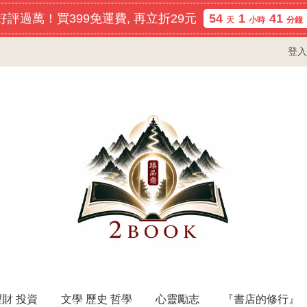
評過萬！買399免運費, 再立折29元
54
1
41
天
小時
分鐘
登入
理財 投資
文學 歷史 哲學
心靈勵志
『書店的修行』