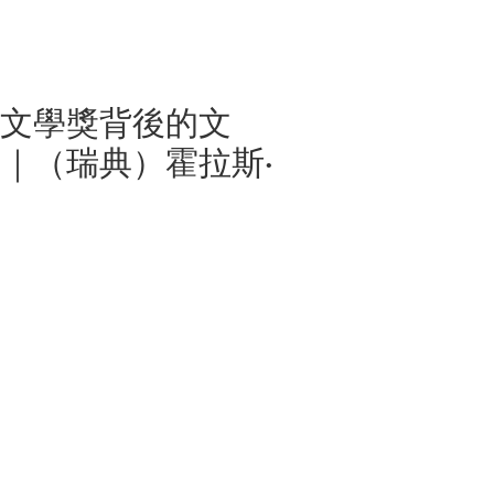
爾文學獎背後的文
｜（瑞典）霍拉斯·