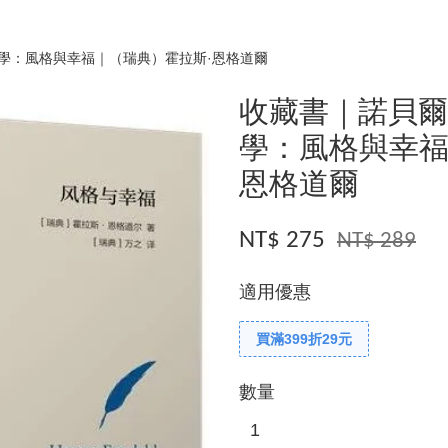
學：風格與幸福｜（瑞典）霍拉斯·恩格道爾
收藏書｜諾貝
學：風格與幸福
恩格道爾
NT$ 275
NT$ 289
適用優惠
買滿399折29元
數量