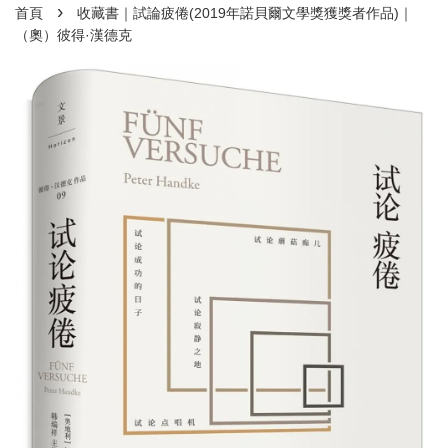
›
首頁
收藏書｜試論疲倦(2019年諾貝爾文學獎獲獎者作品)｜
（奧）彼得·漢德克