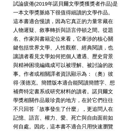
試論疲倦(2019年諾貝爾文學獎獲獎者作品)是
一本文學獎脈絡下很值得細讀的文學作品。
這本書適合慢讀，因為它真正的力量常藏在
人物遲疑、敘事轉折與語言停頓之間。從題
名、作家與書籍定位來看，它牽涉的核心關
鍵包括世界文學、人性觀察、經典閱讀，也
讓讀者看見文學如何把個人遭遇、歷史背景
與精神困境編織成可以被理解、被討論的故
事。作者或相關譯者資訊顯示為：（奧）彼
得·漢德克。簡體版本適合能閱讀簡體字、想
補齊特定書系或研究材料的讀者。諾貝爾文
學獎相關作品最珍貴的地方，在於它們往往
不只回答「故事發生了什麼」，更追問人在
記憶、語言、權力、愛、死亡與自由面前如
何自處。因此，這本書不適合只用快速瀏覽