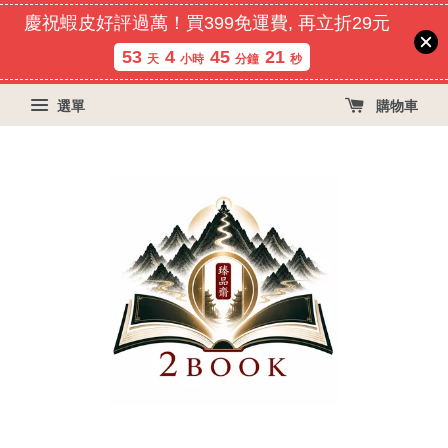
慶祝蝦皮好評過萬！買399免運費, 再立折29元
53
4
45
21
天
小時
分鐘
秒
選單
購物車