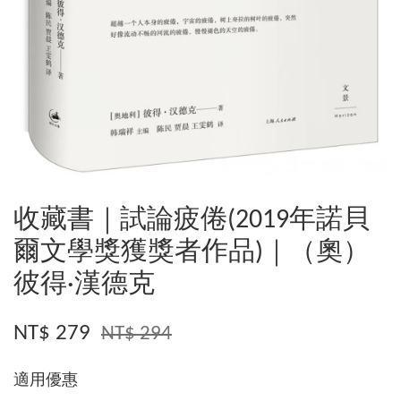
收藏書｜試論疲倦(2019年諾貝
爾文學獎獲獎者作品)｜（奧）
彼得·漢德克
NT$ 279
NT$ 294
適用優惠