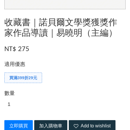
收藏書｜諾貝爾文學獎獲獎作
家作品導讀｜易曉明（主編）
NT$ 275
適用優惠
買滿399折29元
數量
立即購買
加入購物車
Add to wishlist