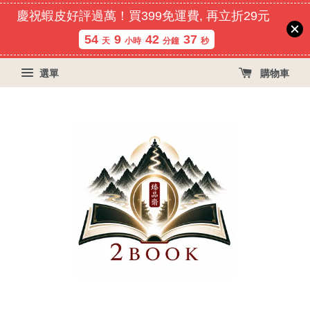
慶祝蝦皮好評過萬！買399免運費, 再立折29元
54
9
42
36
天
小時
分鐘
秒
選單
購物車