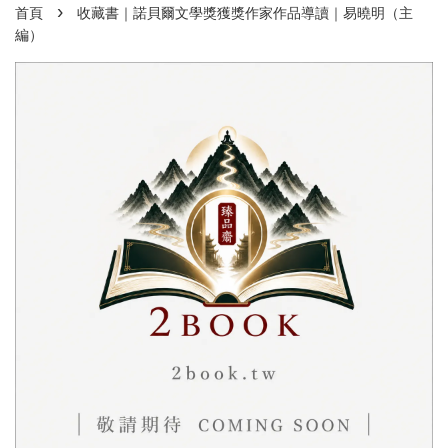
›
首頁
收藏書｜諾貝爾文學獎獲獎作家作品導讀｜易曉明（主
編）