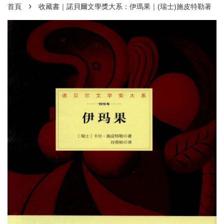
›
首頁
收藏書｜諾貝爾文學獎大系：伊瑪果｜(瑞士)施皮特勒著