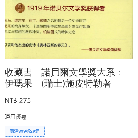
收藏書｜諾貝爾文學獎大系：
伊瑪果｜(瑞士)施皮特勒著
NT$ 275
適用優惠
買滿399折29元