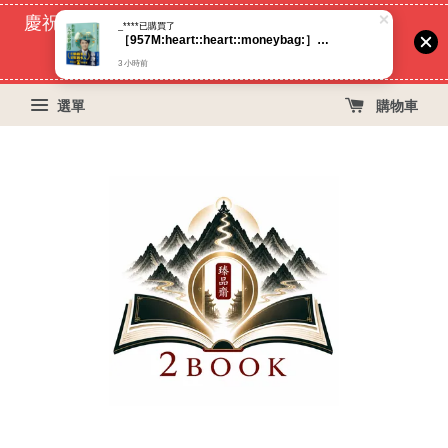
慶祝蝦皮好評過萬！買399免運費, 再立折29元
_****
已購買了
［957M:heart:️:heart:️:moneybag:］你願意，人生就會值得：蔡康永的情商課3 作者：蔡康永 語言：繁體中文 出版社：如何
52
17
48
46
天
小時
分鐘
秒
3 小時前
選單
購物車