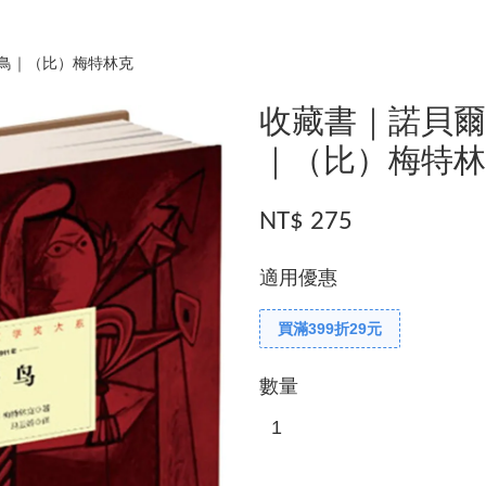
鳥｜（比）梅特林克
收藏書｜諾貝
｜（比）梅特
NT$ 275
適用優惠
買滿399折29元
數量