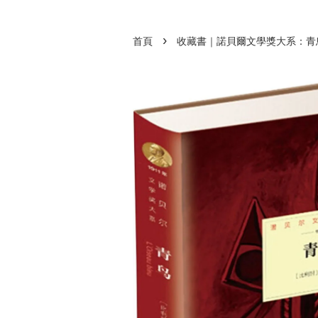
›
首頁
收藏書｜諾貝爾文學獎大系：青