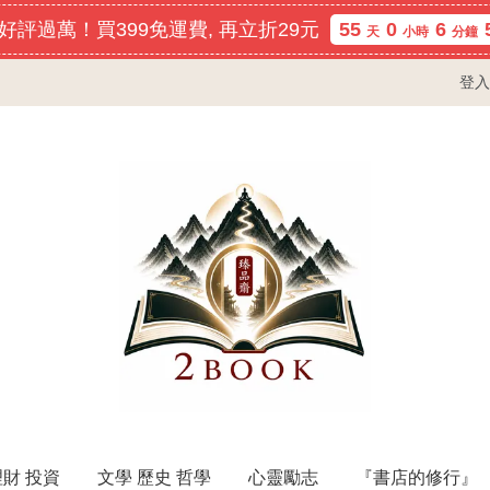
好評過萬！買399免運費, 再立折29元
55
0
6
天
小時
分鐘
登入
理財 投資
文學 歷史 哲學
心靈勵志
『書店的修行』