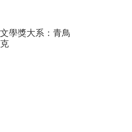
爾文學獎大系：青鳥
林克