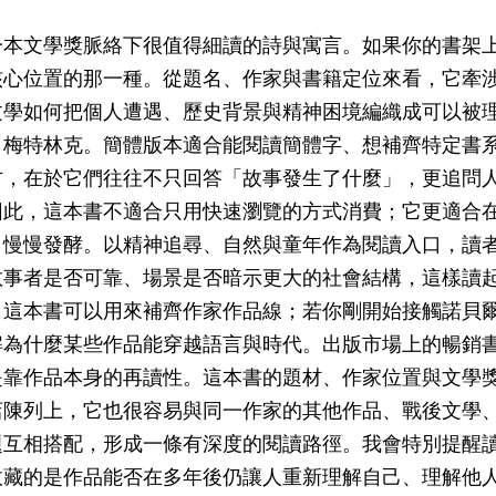
一本文學獎脈絡下很值得細讀的詩與寓言。如果你的書架
核心位置的那一種。從題名、作家與書籍定位來看，它牽
文學如何把個人遭遇、歷史背景與精神困境編織成可以被
）梅特林克。簡體版本適合能閱讀簡體字、想補齊特定書
方，在於它們往往不只回答「故事發生了什麼」，更追問
因此，這本書不適合只用快速瀏覽的方式消費；它更適合
白慢慢發酵。以精神追尋、自然與童年作為閱讀入口，讀
敘事者是否可靠、場景是否暗示更大的社會結構，這樣讀
，這本書可以用來補齊作家作品線；若你剛開始接觸諾貝
解為什麼某些作品能穿越語言與時代。出版市場上的暢銷
是靠作品本身的再讀性。這本書的題材、作家位置與文學
店陳列上，它也很容易與同一作家的其他作品、戰後文學
題互相搭配，形成一條有深度的閱讀路徑。我會特別提醒
收藏的是作品能否在多年後仍讓人重新理解自己、理解他