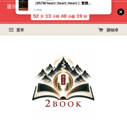
慶祝蝦皮好評過萬！買399免運費, 再立折29元
52
13
48
19
天
小時
分鐘
秒
選單
購物車