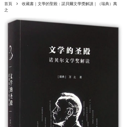
›
首頁
收藏書｜文學的聖殿：諾貝爾文學獎解讀｜（瑞典）萬
之