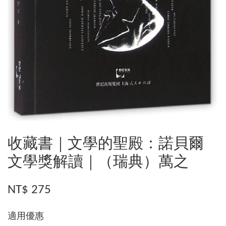
收藏書｜文學的聖殿：諾貝爾
文學獎解讀｜（瑞典）萬之
NT$ 275
適用優惠