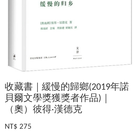
收藏書｜緩慢的歸鄉(2019年諾
貝爾文學獎獲獎者作品)｜
（奧）彼得·漢德克
NT$ 275