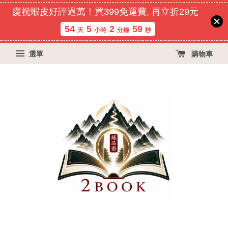
慶祝蝦皮好評過萬！買399免運費, 再立折29元
54
5
2
59
天
小時
分鐘
秒
選單
購物車