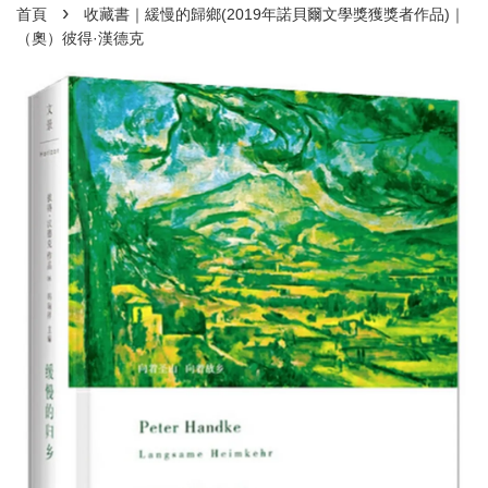
›
首頁
收藏書｜緩慢的歸鄉(2019年諾貝爾文學獎獲獎者作品)｜
（奧）彼得·漢德克