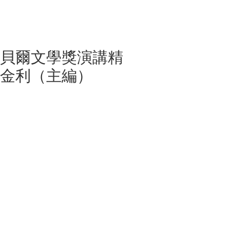
諾貝爾文學獎演講精
｜金利（主編）