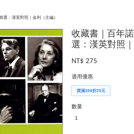
精選：漢英對照｜金利（主編）
收藏書｜百年
選：漢英對照
NT$ 275
適用優惠
買滿399折29元
數量