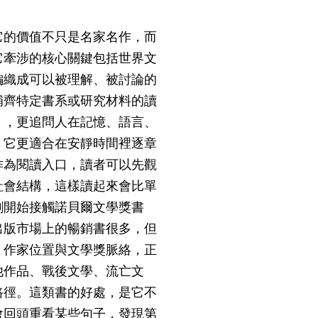
它的價值不只是名家名作，而
它牽涉的核心關鍵包括世界文
編織成可以被理解、被討論的
補齊特定書系或研究材料的讀
」，更追問人在記憶、語言、
；它更適合在安靜時間裡逐章
作為閱讀入口，讀者可以先觀
社會結構，這樣讀起來會比單
剛開始接觸諾貝爾文學獎書
出版市場上的暢銷書很多，但
、作家位置與文學獎脈絡，正
他作品、戰後文學、流亡文
路徑。這類書的好處，是它不
會回頭重看某些句子，發現第