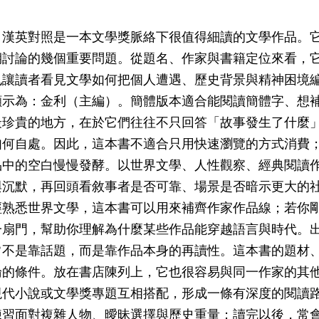
：漢英對照是一本文學獎脈絡下很值得細讀的文學作品。
期討論的幾個重要問題。從題名、作家與書籍定位來看，
也讓讀者看見文學如何把個人遭遇、歷史背景與精神困境
顯示為：金利（主編）。簡體版本適合能閱讀簡體字、想
最珍貴的地方，在於它們往往不只回答「故事發生了什麼
如何自處。因此，這本書不適合只用快速瀏覽的方式消費
品中的空白慢慢發酵。以世界文學、人性觀察、經典閱讀
與沉默，再回頭看敘事者是否可靠、場景是否暗示更大的
經熟悉世界文學，這本書可以用來補齊作家作品線；若你
一扇門，幫助你理解為什麼某些作品能穿越語言與時代。
常不是靠話題，而是靠作品本身的再讀性。這本書的題材
論的條件。放在書店陳列上，它也很容易與同一作家的其
現代小說或文學獎專題互相搭配，形成一條有深度的閱讀
練習面對複雜人物、曖昧選擇與歷史重量；讀完以後，常