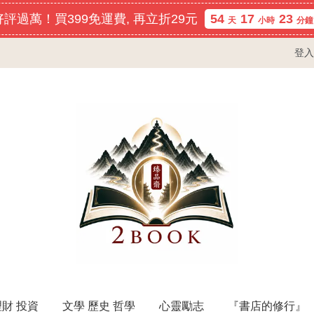
評過萬！買399免運費, 再立折29元
54
17
23
天
小時
分鐘
登入
理財 投資
文學 歷史 哲學
心靈勵志
『書店的修行』