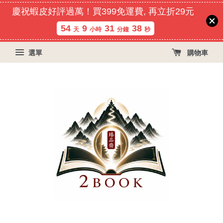
慶祝蝦皮好評過萬！買399免運費, 再立折29元
54
9
31
37
天
小時
分鐘
秒
選單
購物車