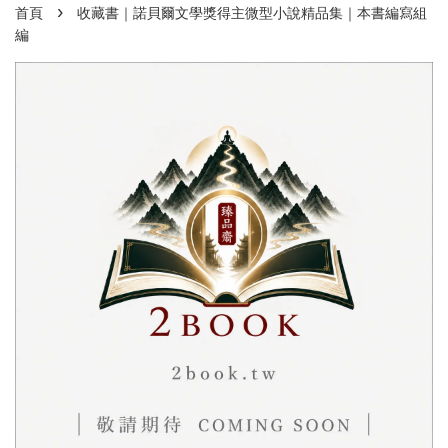
›
首頁
收藏書｜諾貝爾文學獎得主微型小說精品集｜本書編寫組
編