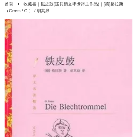
›
首頁
收藏書｜鐵皮鼓(諾貝爾文學獎得主作品)｜[德]格拉斯
（Grass / G.） / 胡其鼎