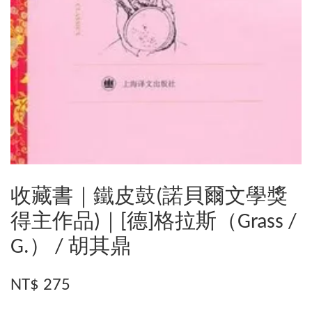
收藏書｜鐵皮鼓(諾貝爾文學獎
得主作品)｜[德]格拉斯（Grass /
G.） / 胡其鼎
NT$ 275