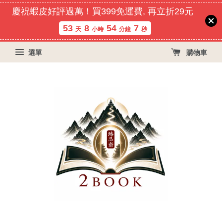
慶祝蝦皮好評過萬！買399免運費, 再立折29元
53
8
54
7
天
小時
分鐘
秒
選單
購物車