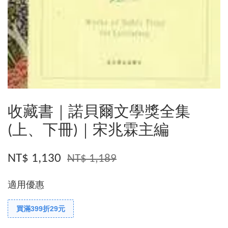
收藏書｜諾貝爾文學獎全集
(上、下冊)｜宋兆霖主編
NT$ 1,130
NT$ 1,189
適用優惠
買滿399折29元