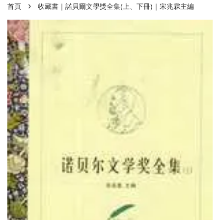
›
首頁
收藏書｜諾貝爾文學獎全集(上、下冊)｜宋兆霖主編