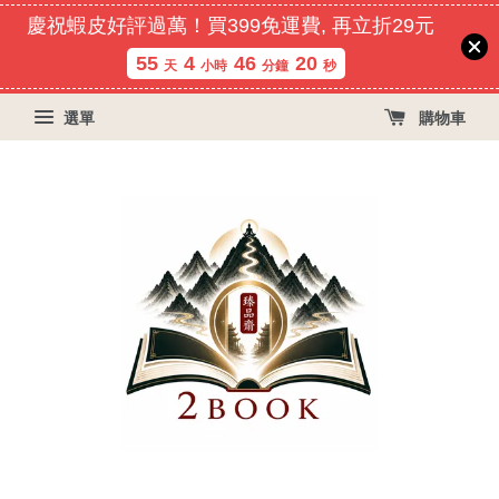
慶祝蝦皮好評過萬！買399免運費, 再立折29元
55
4
46
20
天
小時
分鐘
秒
選單
購物車