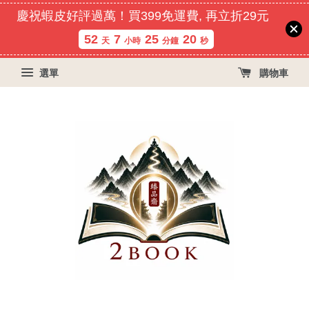
慶祝蝦皮好評過萬！買399免運費, 再立折29元
52
7
25
20
天
小時
分鐘
秒
選單
購物車