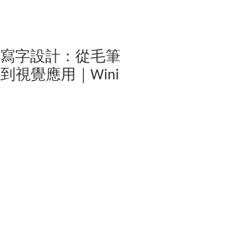
手寫字設計：從毛筆
到視覺應用｜Wini