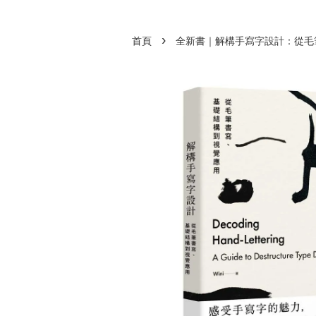
›
首頁
全新書｜解構手寫字設計：從毛筆