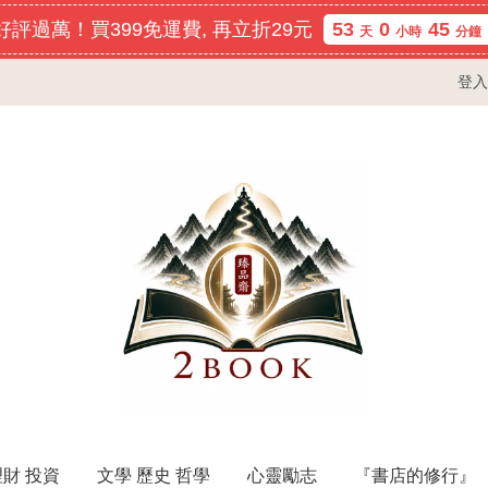
評過萬！買399免運費, 再立折29元
53
0
45
天
小時
分鐘
登入
理財 投資
文學 歷史 哲學
心靈勵志
『書店的修行』