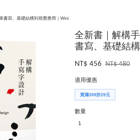
書寫、基礎結構到視覺應用｜Wini
全新書｜解構
書寫、基礎結構
NT$ 456
NT$ 480
適用優惠
買滿399折29元
數量