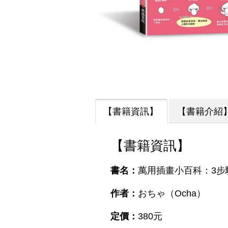
【書籍資訊】
【書籍介紹
【書籍資訊】
書名：
萬用插畫小百科：3步
作者：
おちゃ（Ocha）
定價：
380元