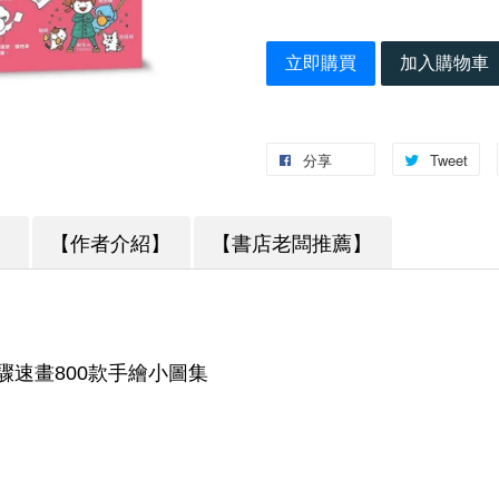
立即購買
加入購物車
分享
Tweet
】
【作者介紹】
【書店老闆推薦】
驟速畫800款手繪小圖集