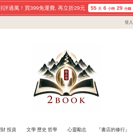
評過萬！買399免運費, 再立折29元
55
6
29
天
小時
分鐘
登入
理財 投資
文學 歷史 哲學
心靈勵志
『書店的修行』