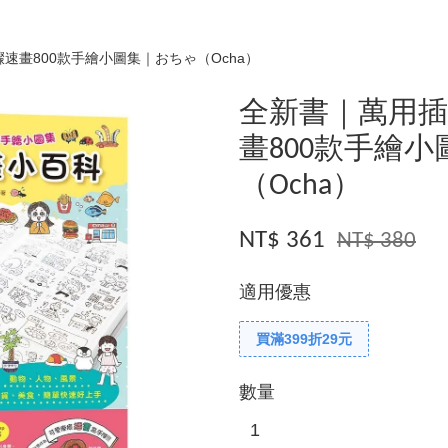
速畫800款手繪小圖集｜おちゃ（Ocha）
全新書｜萬用插
畫800款手繪
（Ocha）
NT$ 361
NT$ 380
適用優惠
買滿399折29元
數量