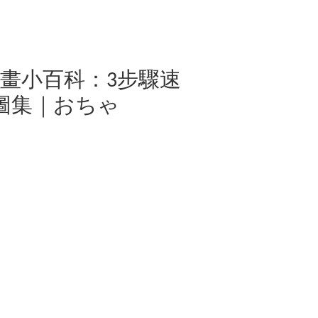
畫小百科：3步驟速
小圖集｜おちゃ