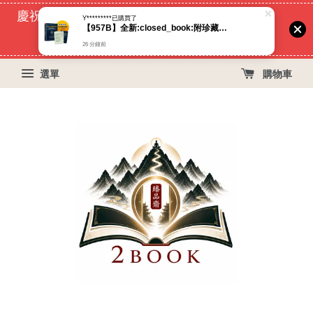
慶祝蝦皮好評過萬！買399免運費, 再立折29元
Y*********
已購買了
【957B】全新:closed_book:附珍藏拉頁《納瓦爾寶典：從白手起家到財務自由，矽谷傳奇創投家的投資哲學與人生智慧》艾瑞克喬根森、臻品齋
53
7
55
24
天
小時
分鐘
秒
26 分鐘前
選單
購物車