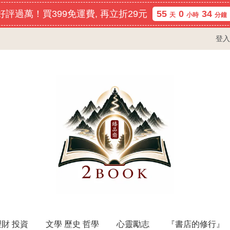
評過萬！買399免運費, 再立折29元
55
0
34
天
小時
分鐘
登入
理財 投資
文學 歷史 哲學
心靈勵志
『書店的修行』