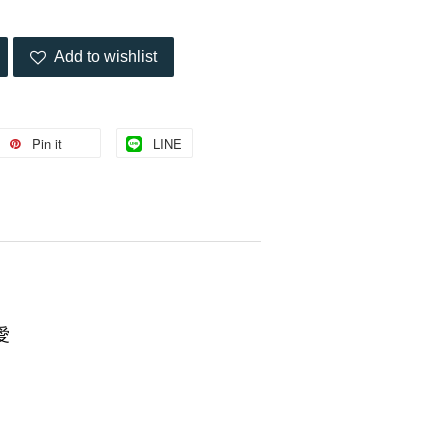
Add to wishlist
Pin it
LINE
愛