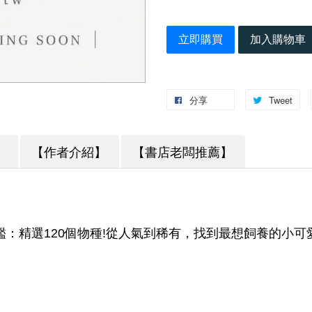
立即購買
加入購物車
分享
Tweet
】
【作者介紹】
【書店老闆推薦】
鑑：精選120個物種!從人氣到稀有，找到最想飼養的小可