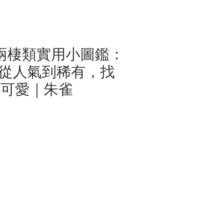
兩棲類實用小圖鑑：
種!從人氣到稀有，找
小可愛｜朱雀