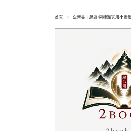
›
首頁
全新書｜爬蟲•兩棲類實用小圖鑑