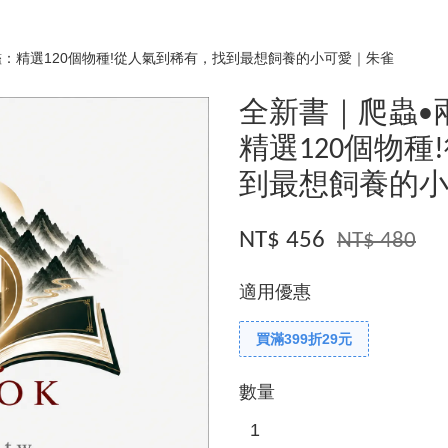
：精選120個物種!從人氣到稀有，找到最想飼養的小可愛｜朱雀
全新書｜爬蟲•
精選120個物
到最想飼養的
NT$ 456
NT$ 480
適用優惠
買滿399折29元
數量