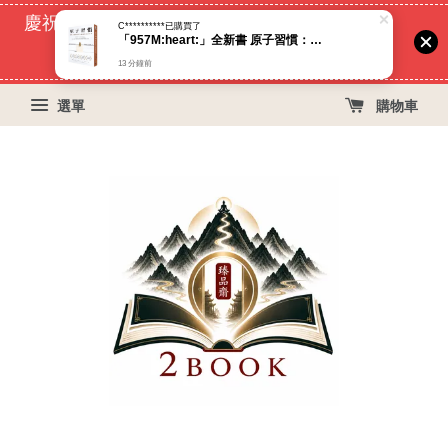
慶祝蝦皮好評過萬！買399免運費, 再立折29元
C**********
已購買了
「957M:heart:️」全新書 原子習慣：細微改變帶來巨大成就的實證法則（臻品齋書店）
51
9
30
37
天
小時
分鐘
秒
13 分鐘前
選單
購物車