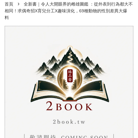
›
首頁
全新書｜令人大開眼界的雌雄圖鑑 ：從外表到行為都大不
相同！求偶奇招X育兒分工X趣味演化，69種動物的性別差異大爆
料