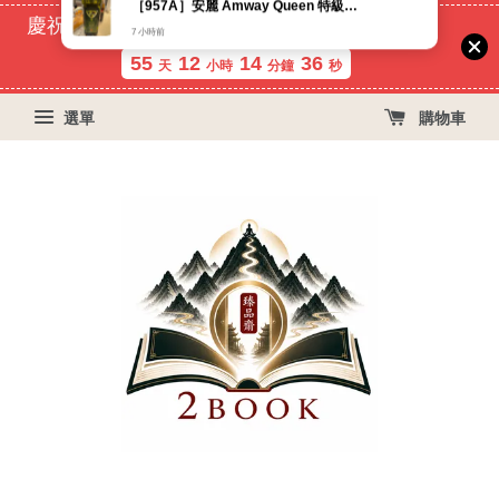
慶祝蝦皮好評過萬！買399免運費, 再立折29元
55
12
14
36
天
小時
分鐘
秒
選單
購物車