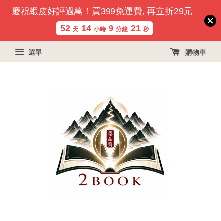
慶祝蝦皮好評過萬！買399免運費, 再立折29元
52
14
9
21
天
小時
分鐘
秒
選單
購物車