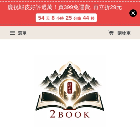
慶祝蝦皮好評過萬！買399免運費, 再立折29元
54
8
25
44
天
小時
分鐘
秒
選單
購物車