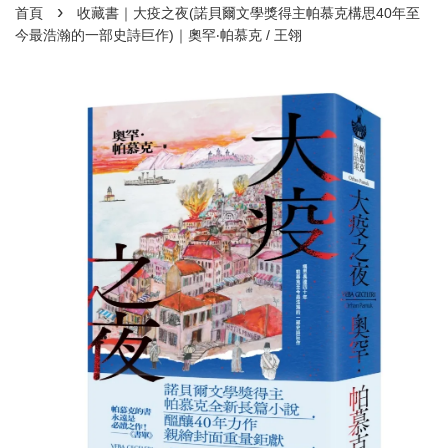
›
首頁
收藏書｜大疫之夜(諾貝爾文學獎得主帕慕克構思40年至
今最浩瀚的一部史詩巨作)｜奧罕‧帕慕克 / 王翎