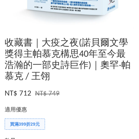
收藏書｜大疫之夜(諾貝爾文學
獎得主帕慕克構思40年至今最
浩瀚的一部史詩巨作)｜奧罕‧帕
慕克 / 王翎
NT$ 712
NT$ 749
適用優惠
買滿399折29元