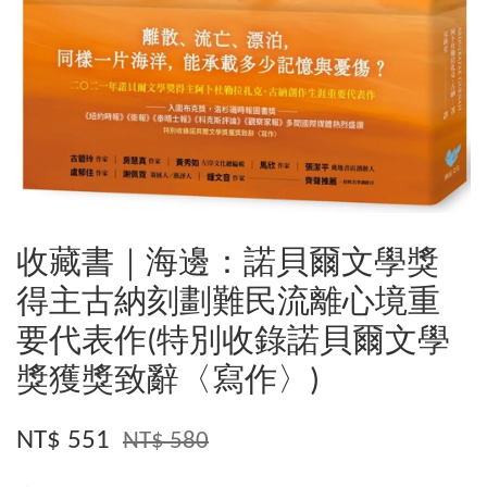
收藏書｜海邊：諾貝爾文學獎
得主古納刻劃難民流離心境重
要代表作(特別收錄諾貝爾文學
獎獲獎致辭〈寫作〉)
NT$ 551
NT$ 580