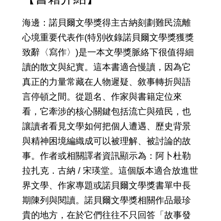
海邊：諾貝爾文學獎得主古納刻劃難民流離
心境重要代表作(特別收錄諾貝爾文學獎獲獎
致辭〈寫作〉)是一本文學獎脈絡下很值得細
讀的散文與紀實。這本書適合慢讀，因為它
真正的力量常藏在人物遲疑、敘事轉折與語
言停頓之間。從題名、作家與書籍定位來
看，它牽涉的核心關鍵包括流亡與殖民，也
讓讀者看見文學如何把個人遭遇、歷史背景
與精神困境編織成可以被理解、被討論的故
事。作者或相關譯者資訊顯示為：阿卜杜勒
拉扎克．古納 / 宋瑛堂。這個版本適合放進世
界文學、作家專題或諾貝爾文學獎書單中長
期陳列與閱讀。諾貝爾文學獎相關作品最珍
貴的地方，在於它們往往不只回答「故事發