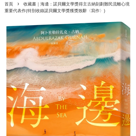
›
首頁
收藏書｜海邊：諾貝爾文學獎得主古納刻劃難民流離心境
重要代表作(特別收錄諾貝爾文學獎獲獎致辭〈寫作〉)