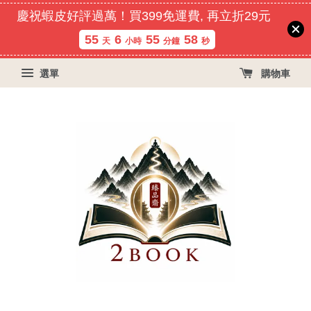
慶祝蝦皮好評過萬！買399免運費, 再立折29元
55
6
55
57
天
小時
分鐘
秒
選單
購物車