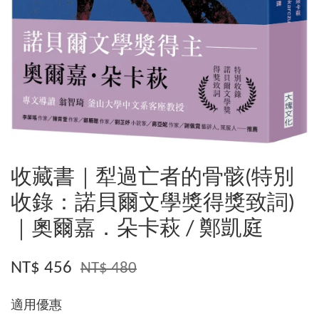
收藏書｜犁過亡者的骨骸(特別
收錄：諾貝爾文學獎得獎致詞)
｜奧爾嘉．朵卡萩 / 鄭凱庭
NT$ 456
NT$ 480
適用優惠