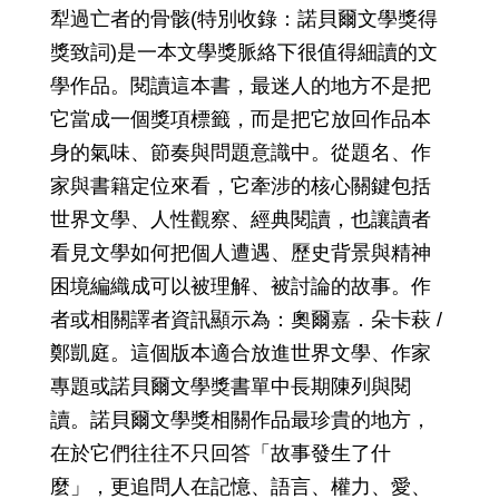
犁過亡者的骨骸(特別收錄：諾貝爾文學獎得
獎致詞)是一本文學獎脈絡下很值得細讀的文
學作品。閱讀這本書，最迷人的地方不是把
它當成一個獎項標籤，而是把它放回作品本
身的氣味、節奏與問題意識中。從題名、作
家與書籍定位來看，它牽涉的核心關鍵包括
世界文學、人性觀察、經典閱讀，也讓讀者
看見文學如何把個人遭遇、歷史背景與精神
困境編織成可以被理解、被討論的故事。作
者或相關譯者資訊顯示為：奧爾嘉．朵卡萩 /
鄭凱庭。這個版本適合放進世界文學、作家
專題或諾貝爾文學獎書單中長期陳列與閱
讀。諾貝爾文學獎相關作品最珍貴的地方，
在於它們往往不只回答「故事發生了什
麼」，更追問人在記憶、語言、權力、愛、