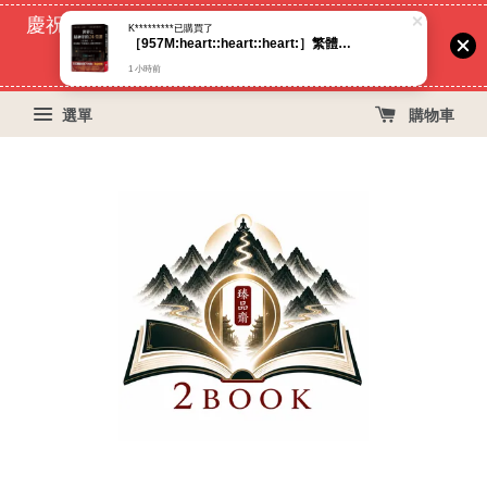
慶祝蝦皮好評過萬！買399免運費, 再立折29元
52
16
23
37
天
小時
分鐘
秒
選單
購物車