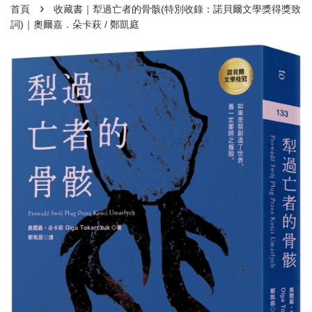
›
首頁
收藏書｜犁過亡者的骨骸(特別收錄：諾貝爾文學獎得獎致
詞)｜奧爾嘉．朵卡萩 / 鄭凱庭