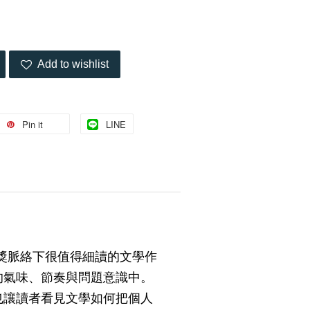
Add to wishlist
Pin it
LINE
學獎脈絡下很值得細讀的文學作
的氣味、節奏與問題意識中。
也讓讀者看見文學如何把個人