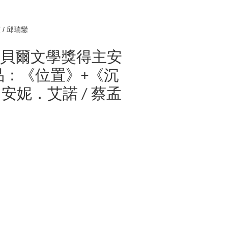
/ 邱瑞鑾
2諾貝爾文學獎得主安
品：《位置》+《沉
｜安妮．艾諾 / 蔡孟