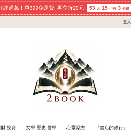
評過萬！買399免運費, 再立折29元
53
15
3
天
小時
分鐘
登入
理財 投資
文學 歷史 哲學
心靈勵志
『書店的修行』