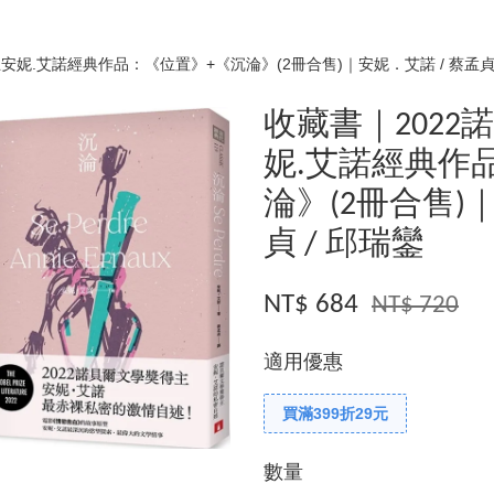
安妮.艾諾經典作品：《位置》+《沉淪》(2冊合售)｜安妮．艾諾 / 蔡孟貞 
收藏書｜202
妮.艾諾經典作
淪》(2冊合售)
貞 / 邱瑞鑾
NT$ 684
NT$ 720
適用優惠
買滿399折29元
數量