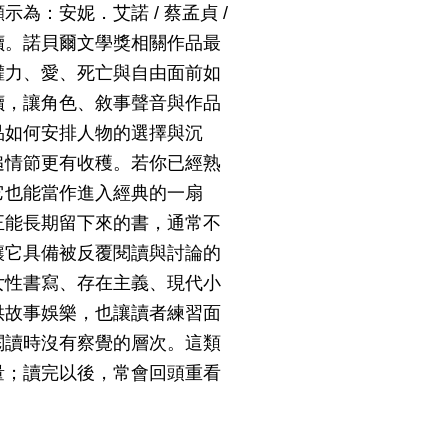
：安妮．艾諾 / 蔡孟貞 /
讀。諾貝爾文學獎相關作品最
權力、愛、死亡與自由面前如
讀，讓角色、敘事聲音與作品
品如何安排人物的選擇與沉
追情節更有收穫。若你已經熟
它也能當作進入經典的一扇
正能長期留下來的書，通常不
讓它具備被反覆閱讀與討論的
女性書寫、存在主義、現代小
供故事娛樂，也讓讀者練習面
閱讀時沒有察覺的層次。這類
量；讀完以後，常會回頭重看