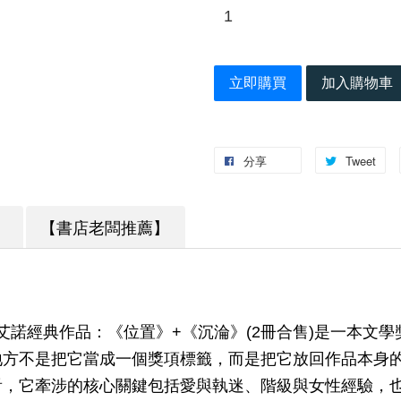
立即購買
加入購物車
分享
Tweet
】
【書店老闆推薦】
.艾諾經典作品：《位置》+《沉淪》(2冊合售)是一本文
地方不是把它當成一個獎項標籤，而是把它放回作品本身
看，它牽涉的核心關鍵包括愛與執迷、階級與女性經驗，