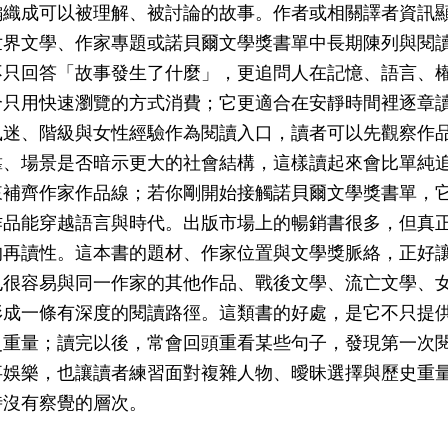
織成可以被理解、被討論的故事。作者或相關譯者資訊顯示為
世界文學、作家專題或諾貝爾文學獎書單中長期陳列與閱
不只回答「故事發生了什麼」，更追問人在記憶、語言、
合只用快速瀏覽的方式消費；它更適合在安靜時間裡逐章
執迷、階級與女性經驗作為閱讀入口，讀者可以先觀察作
靠、場景是否暗示更大的社會結構，這樣讀起來會比單純
來補齊作家作品線；若你剛開始接觸諾貝爾文學獎書單，
作品能穿越語言與時代。出版市場上的暢銷書很多，但真
的再讀性。這本書的題材、作家位置與文學獎脈絡，正好
也很容易與同一作家的其他作品、戰後文學、流亡文學、
形成一條有深度的閱讀路徑。這類書的好處，是它不只提
史重量；讀完以後，常會回頭重看某些句子，發現第一次
事娛樂，也讓讀者練習面對複雜人物、曖昧選擇與歷史重
時沒有察覺的層次。