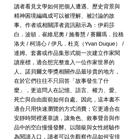
讀者看見文學如何把個人遭遇、歷史背景與
精神困境編織成可以被理解、被討論的故
事。作者或相關譯者資訊顯示為：伊莉莎
白．波頓．崔維尼奧 / 施養慧 / 賽爾瑪．拉格
洛夫 / 柯清心 / 伊凡．杜克（Yvan Duque） /
達姆。套書或作品集形式能一次建立作家閱
讀座標，適合想完整進入一位作家世界的
人。諾貝爾文學獎相關作品最珍貴的地方，
在於它們往往不只回答「故事發生了什
麼」，更追問人在記憶、語言、權力、愛、
死亡與自由面前如何自處。因此，這本書不
適合只用快速瀏覽的方式消費；它更適合在
安靜時間裡逐章讀，讓角色、敘事聲音與作
品中的空白慢慢發酵。以階級與女性經驗作
為閱讀入口，讀者可以先觀察作品如何安排