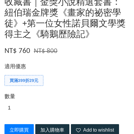
收藏書｜金獎小說精選套書：
紐伯瑞金牌獎《畫家的祕密學
徒》+第一位女性諾貝爾文學獎
得主之《騎鵝歷險記》
NT$ 760
NT$ 800
適用優惠
買滿399折29元
數量
立即購買
加入購物車
Add to wishlist