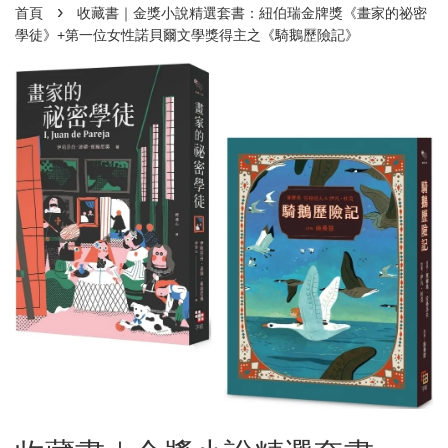
›
首頁
收藏書｜金獎小說精選套書：紐伯瑞金牌獎《畫家的祕密
學徒》+第一位女性諾貝爾文學獎得主之《騎鵝歷險記》