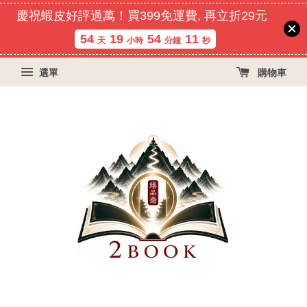
慶祝蝦皮好評過萬！買399免運費, 再立折29元
54
19
54
11
天
小時
分鐘
秒
選單
購物車