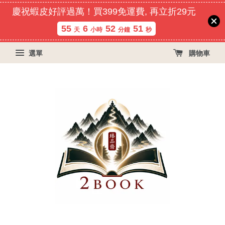
慶祝蝦皮好評過萬！買399免運費, 再立折29元
55
6
52
51
天
小時
分鐘
秒
選單
購物車