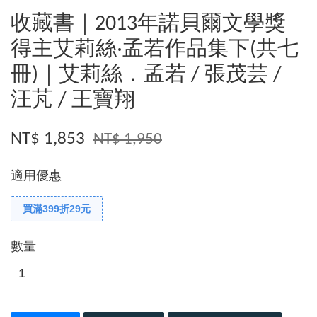
收藏書｜2013年諾貝爾文學獎
得主艾莉絲‧孟若作品集下(共七
冊)｜艾莉絲．孟若 / 張茂芸 /
汪芃 / 王寶翔
NT$ 1,853
NT$ 1,950
適用優惠
買滿399折29元
數量