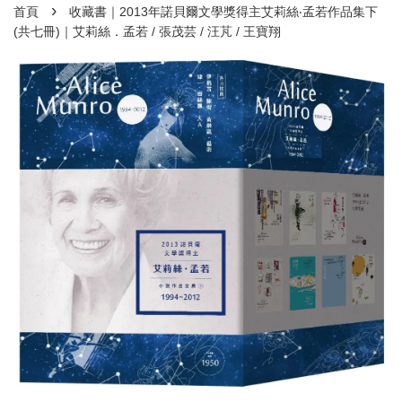
›
首頁
收藏書｜2013年諾貝爾文學獎得主艾莉絲‧孟若作品集下
(共七冊)｜艾莉絲．孟若 / 張茂芸 / 汪芃 / 王寶翔