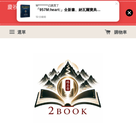
慶祝蝦皮好評過萬！買399免運費, 再立折29元
53
17
38
36
天
小時
分鐘
秒
選單
購物車