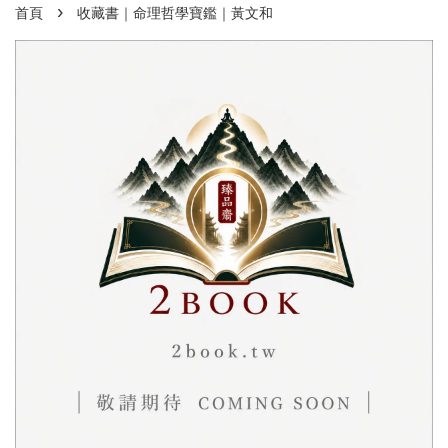
›
首頁
收藏書｜命理哲學寶鑑｜黃文和