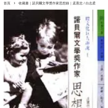
›
首頁
收藏書｜諾貝爾文學獎作家思想錄｜孟憲忠 / 白志柔