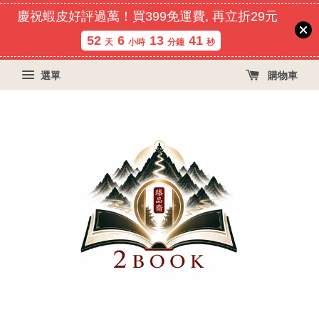
慶祝蝦皮好評過萬！買399免運費, 再立折29元
52
6
13
41
天
小時
分鐘
秒
選單
購物車