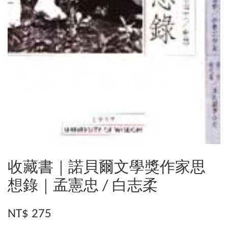
收藏書｜諾貝爾文學獎作家思
想錄｜孟憲忠 / 白志柔
NT$ 275