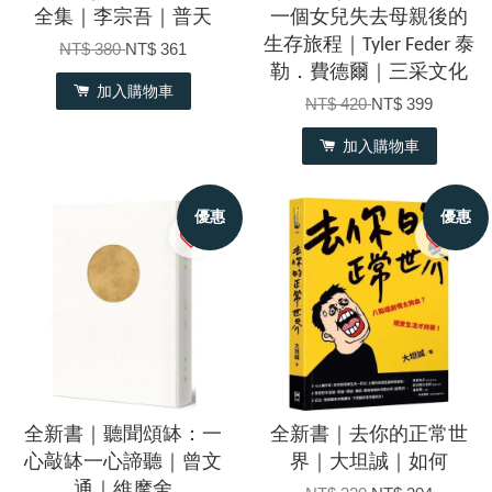
全集｜李宗吾｜普天
一個女兒失去母親後的
生存旅程｜Tyler Feder 泰
NT$ 380
NT$ 361
勒．費德爾｜三采文化
加入購物車
NT$ 420
NT$ 399
加入購物車
優惠
優惠
全新書｜聽聞頌缽：一
全新書｜去你的正常世
心敲缽一心諦聽｜曾文
界｜大坦誠｜如何
通｜維摩舍