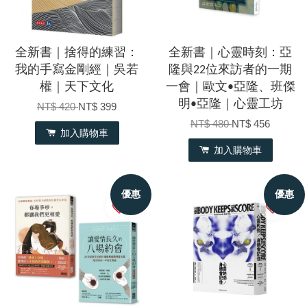
全新書｜捨得的練習：
全新書｜心靈時刻：亞
我的手寫金剛經｜吳若
隆與22位來訪者的一期
權｜天下文化
一會｜歐文•亞隆、班傑
明•亞隆｜心靈工坊
NT$ 420
NT$ 399
NT$ 480
NT$ 456
加入購物車
加入購物車
優惠
優惠