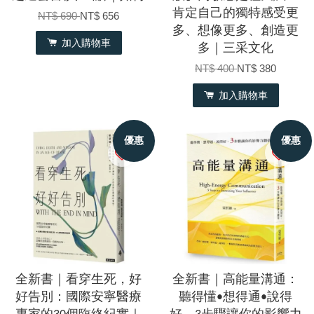
肯定自己的獨特感受更
NT$ 690
NT$ 656
多、想像更多、創造更
加入購物車
多｜三采文化
NT$ 400
NT$ 380
加入購物車
優惠
優惠
全新書｜看穿生死，好
全新書｜高能量溝通：
好告別：國際安寧醫療
聽得懂•想得通•說得