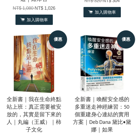
NT$ 320
NT$ 304
NT$ 1,080
NT$ 1,026
加入購物車
加入購物車
優惠
優惠
全新書｜我在生命終點
全新書｜喚醒安全感的
站上班：真正需要被安
多重迷走神經練習：50
放的，其實是留下來的
個重建身心連結的實用
人｜丸編（王威）｜柿
方案｜Deb Dana 黛比•黛
子文化
娜｜如果