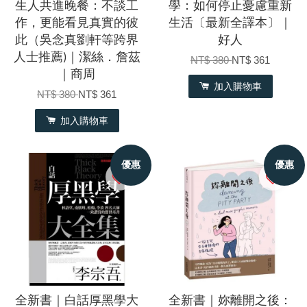
生人共進晚餐：不談工
學：如何停止憂慮重新
作，更能看見真實的彼
生活〔最新全譯本〕｜
此（吳念真劉軒等跨界
好人
人士推薦)｜潔絲．詹茲
NT$ 380
NT$ 361
｜商周
加入購物車
NT$ 380
NT$ 361
加入購物車
優惠
優惠
全新書｜白話厚黑學大
全新書｜妳離開之後：