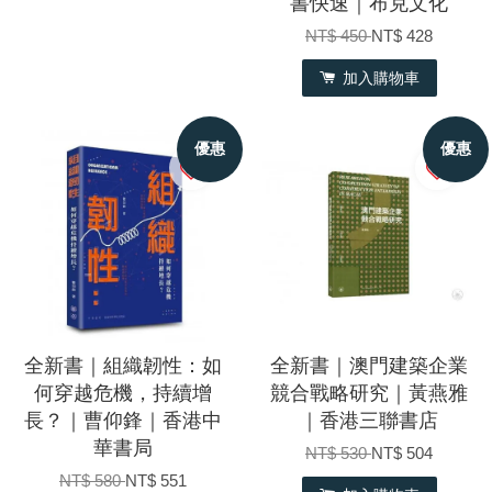
書快速｜布克文化
NT$ 450
NT$ 428
加入購物車
優惠
優惠
全新書｜組織韌性：如
全新書｜澳門建築企業
何穿越危機，持續增
競合戰略研究｜黃燕雅
長？｜曹仰鋒｜香港中
｜香港三聯書店
華書局
NT$ 530
NT$ 504
NT$ 580
NT$ 551