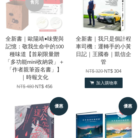
售完
全新書｜歐陽靖•味覺與
全新書｜我只是個計程
記憶：敬我生命中的100
車司機：運轉手的小黃
種味道【首刷限量贈
日記｜王國春｜凱信企
「多功能mini收納袋」＋
管
「作者親筆簽名書」】
NT$ 320
NT$ 304
｜時報文化
加入購物車
NT$ 480
NT$ 456
優惠
優惠