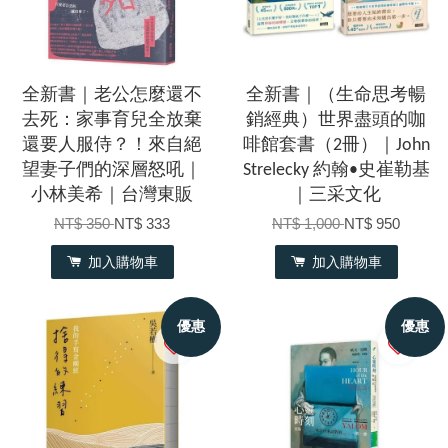
全新書｜老公怎麼還不
全新書｜（生命思考暢
去死：家事育兒全放棄
銷經典）世界盡頭的咖
還要人服侍？！來自絕
啡館套書（2冊）｜John
望妻子們的深層怒吼｜
Strelecky 約翰•史崔勒基
小林美希｜台灣東販
｜三采文化
NT$ 350
NT$ 333
NT$ 1,000
NT$ 950
加入購物車
加入購物車
優惠
優惠