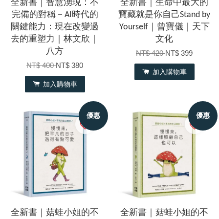
全新書｜智慧湧現：不
全新書｜生命中最大的
完備的對稱－AI時代的
寶藏就是你自己Stand by
關鍵能力：現在改變過
Yourself｜曾寶儀｜天下
去的重塑力｜林文欣｜
文化
八方
NT$ 420
NT$ 399
NT$ 400
NT$ 380
加入購物車
加入購物車
優惠
優惠
全新書｜菇蛙小姐的不
全新書｜菇蛙小姐的不