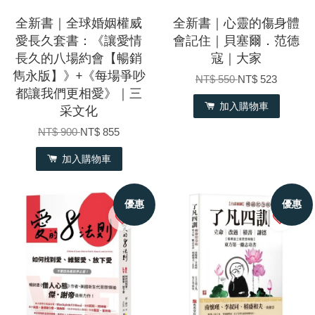
全新書｜全球婚姻權威
全新書｜心靈的傷身體
愛長久套書：《讓愛情
會記住｜貝塞爾．范德
長久的八場約會【暢銷
寇｜大家
雋永版】》+《每場爭吵
NT$ 550
NT$ 523
都讓我們更相愛》｜三
加入購物車
采文化
NT$ 900
NT$ 855
加入購物車
優惠
優惠