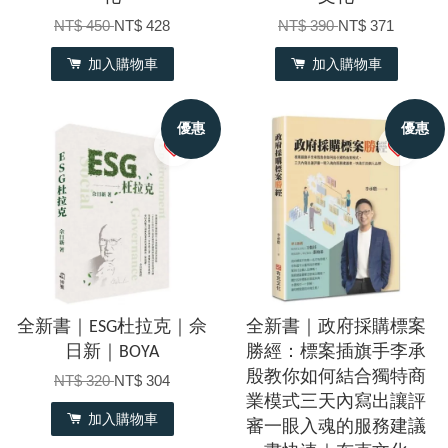
NT$ 450
NT$ 428
NT$ 390
NT$ 371
加入購物車
加入購物車
優惠
優惠
全新書｜ESG杜拉克｜佘
全新書｜政府採購標案
日新｜BOYA
勝經：標案插旗手李承
殷教你如何結合獨特商
NT$ 320
NT$ 304
業模式三天內寫出讓評
加入購物車
審一眼入魂的服務建議