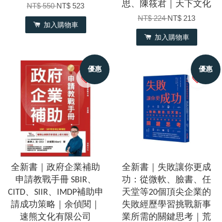
思、陳筱君｜天下文化
NT$ 550
NT$ 523
NT$ 224
NT$ 213
加入購物車
加入購物車
優惠
優惠
全新書｜政府企業補助
全新書｜失敗讓你更成
申請教戰手冊 SBIR、
功：從微軟、臉書、任
CITD、SIIR、IMDP補助申
天堂等20個頂尖企業的
請成功策略｜余偵閱｜
失敗經歷學習挑戰新事
速熊文化有限公司
業所需的關鍵思考｜荒