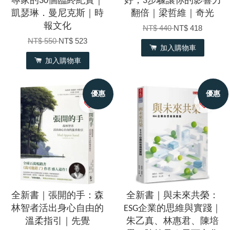
專家的30個臨終紀實｜
好，3步驟讓你的影響力
凱瑟琳．曼尼克斯｜時
翻倍｜梁哲維｜奇光
報文化
NT$ 440
NT$ 418
NT$ 550
NT$ 523
加入購物車
加入購物車
優惠
優惠
全新書｜張開的手：森
全新書｜與未來共榮：
林智者活出身心自由的
ESG企業的思維與實踐｜
溫柔指引｜先覺
朱乙真、林惠君、陳培