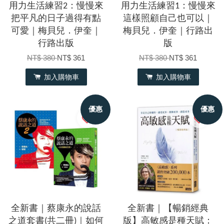
用力生活練習2：慢慢來
用力生活練習1：慢慢來
把平凡的日子過得有點
這樣照顧自己也可以｜
可愛｜梅貝兒．伊奎｜
梅貝兒．伊奎｜行路出
行路出版
版
NT$ 380
NT$ 361
NT$ 380
NT$ 361
加入購物車
加入購物車
優惠
優惠
全新書｜蔡康永的說話
全新書｜【暢銷經典
之道套書(共二冊)｜如何
版】高敏感是種天賦：