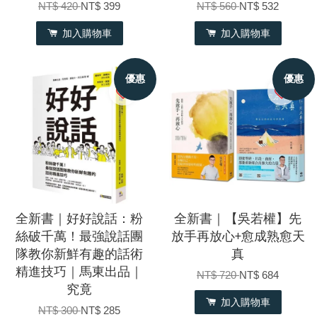
NT$ 420
NT$ 399
NT$ 560
NT$ 532
加入購物車
加入購物車
優惠
優惠
全新書｜好好說話：粉
全新書｜【吳若權】先
絲破千萬！最強說話團
放手再放心+愈成熟愈天
隊教你新鮮有趣的話術
真
精進技巧｜馬東出品｜
NT$ 720
NT$ 684
究竟
加入購物車
NT$ 300
NT$ 285