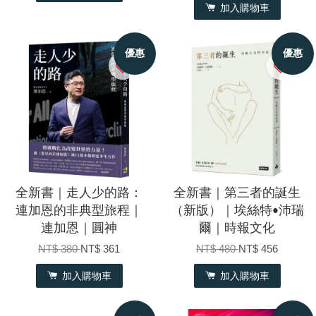
加入購物車
優惠
優惠
全新書｜走人少的路：
全新書｜第三者的誕生
連加恩的非典型旅程｜
（新版）｜埃絲特•沛瑞
連加恩｜圓神
爾｜時報文化
NT$ 380
NT$ 361
NT$ 480
NT$ 456
加入購物車
加入購物車