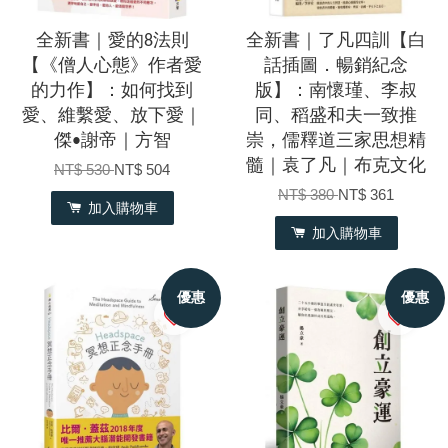
全新書｜愛的8法則
全新書｜了凡四訓【白
【《僧人心態》作者愛
話插圖．暢銷紀念
的力作】：如何找到
版】：南懷瑾、李叔
愛、維繫愛、放下愛｜
同、稻盛和夫一致推
傑•謝帝｜方智
崇，儒釋道三家思想精
髓｜袁了凡｜布克文化
NT$ 530
NT$ 504
NT$ 380
NT$ 361
加入購物車
加入購物車
優惠
優惠