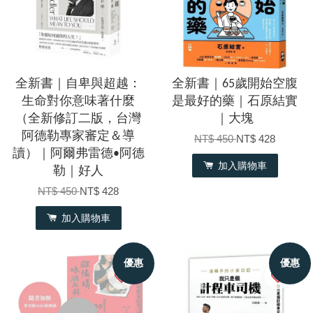
全新書｜自卑與超越：
全新書｜65歲開始空腹
生命對你意味著什麼
是最好的藥｜石原結實
（全新修訂二版，台灣
｜大塊
阿德勒專家審定＆導
NT$ 450
NT$ 428
讀）｜阿爾弗雷德•阿德
加入購物車
勒｜好人
NT$ 450
NT$ 428
加入購物車
優惠
優惠