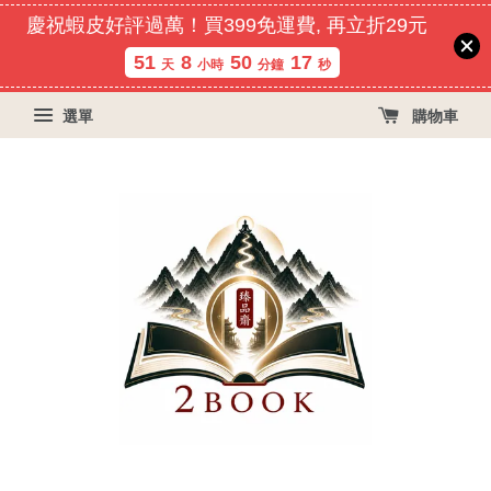
慶祝蝦皮好評過萬！買399免運費, 再立折29元
51
8
50
15
天
小時
分鐘
秒
選單
購物車