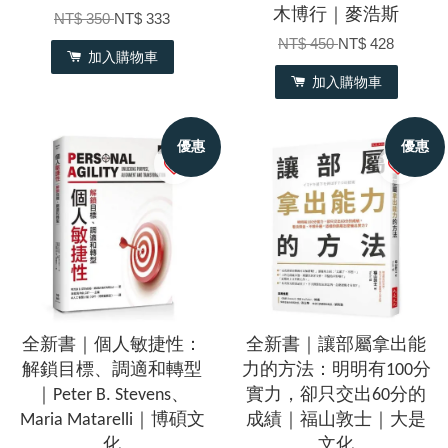
木博行｜麥浩斯
NT$ 350
NT$ 333
NT$ 450
NT$ 428
加入購物車
加入購物車
優惠
優惠
全新書｜個人敏捷性：
全新書｜讓部屬拿出能
解鎖目標、調適和轉型
力的方法：明明有100分
｜Peter B. Stevens、
實力，卻只交出60分的
Maria Matarelli｜博碩文
成績｜福山敦士｜大是
化
文化