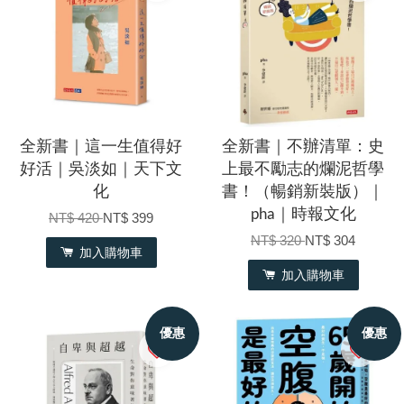
全新書｜這一生值得好
全新書｜不辦清單：史
好活｜吳淡如｜天下文
上最不勵志的爛泥哲學
化
書！（暢銷新裝版）｜
pha｜時報文化
NT$ 420
NT$ 399
NT$ 320
NT$ 304
加入購物車
加入購物車
優惠
優惠