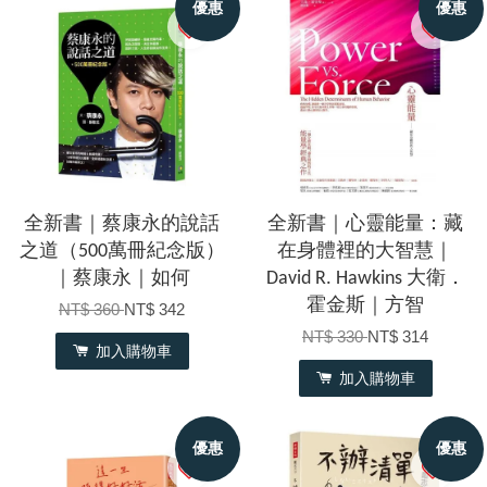
優惠
優惠
全新書｜蔡康永的說話
全新書｜心靈能量：藏
之道（500萬冊紀念版）
在身體裡的大智慧｜
｜蔡康永｜如何
David R. Hawkins 大衛．
霍金斯｜方智
NT$ 360
NT$ 342
NT$ 330
NT$ 314
加入購物車
加入購物車
優惠
優惠