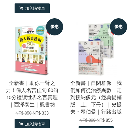
加入購物車
優惠
優惠
全新書｜助你一臂之
全新書｜自閉群像：我
力！偉人名言佳句 80句
們如何從治療異數，走
10分鐘讀世界名言真理
到接納多元（經典暢銷
｜西澤泰生｜楓書坊
版，上、下冊）｜史提
夫・希伯曼｜行路出版
NT$ 350
NT$ 333
NT$ 899
NT$ 855
加入購物車