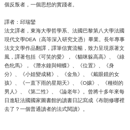
個反叛者，一個思想的實踐者。
譯者：邱瑞鑾
法文譯者，東海大學哲學系、法國巴黎第八大學法國
現代文學DEA（高等深入研究文憑）畢業。長年專事
法文文學作品翻譯，譯筆信實流暢，致力呈現原著文
風，譯著包括《可笑的愛》，《貓咪躲高高》、《綠
色牝馬》，《潛水鐘與蝴蝶》、《位置》、《身
分》、《小姐變成豬》、《金魚》、《戴眼鏡的女
孩》、《一直下雨的星期天》、《O孃》、《種樹的
男人》、《第二性》、《論老年》。曾將十多年來每
日進駐法國國家圖書館的讀書日記寫成《布朗修哪裡
去了？一個普通讀者的法式閱讀》。