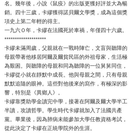
名。幾年後，小說《鼠疫》的出版更獲好評並大為暢
銷。四十三歲，卡繆獲得諾貝爾文學獎，成為這個獎
項史上第二年輕的得主。
一九六Ｏ年，卡繆在法國死於車禍，年僅四十六歲。
********************
卡繆未滿周歲，父親就在一戰時陣亡，文盲與聽障的
母親帶著他移居阿爾及爾貧民區的外祖母家，生活極
為艱困。與聽障的母親和同為聽障的一位舅舅同住，
卡繆從小就在靜默中成長。他與母親之間，只有母親
默默追隨的眼神。這些對他後來的寫作，有極深的影
響，特別是《異鄉人》。
卡繆靠獎助學金讀完中學，接著在阿爾及爾大學半工
半讀，攻讀哲學。學生時代卡繆就加入了法國共產
黨。畢業後，因為肺病未能參加大學任教資格考試，
從此決定了卡繆在正統學院外的生涯。