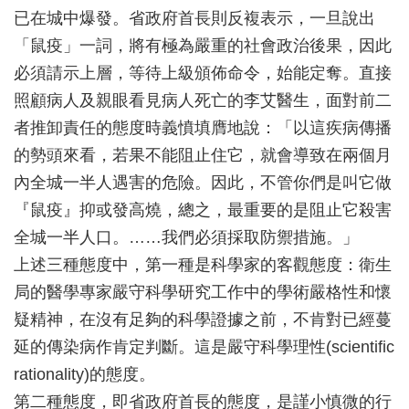
已在城中爆發。省政府首長則反複表示，一旦說出
「鼠疫」一詞，將有極為嚴重的社會政治後果，因此
必須請示上層，等待上級頒佈命令，始能定奪。直接
照顧病人及親眼看見病人死亡的李艾醫生，面對前二
者推卸責任的態度時義憤填膺地說：「以這疾病傳播
的勢頭來看，若果不能阻止住它，就會導致在兩個月
內全城一半人遇害的危險。因此，不管你們是叫它做
『鼠疫』抑或發高燒，總之，最重要的是阻止它殺害
全城一半人口。……我們必須採取防禦措施。」
上述三種態度中，第一種是科學家的客觀態度：衛生
局的醫學專家嚴守科學研究工作中的學術嚴格性和懷
疑精神，在沒有足夠的科學證據之前，不肯對已經蔓
延的傳染病作肯定判斷。這是嚴守科學理性(scientific
rationality)的態度。
第二種態度，即省政府首長的態度，是謹小慎微的行