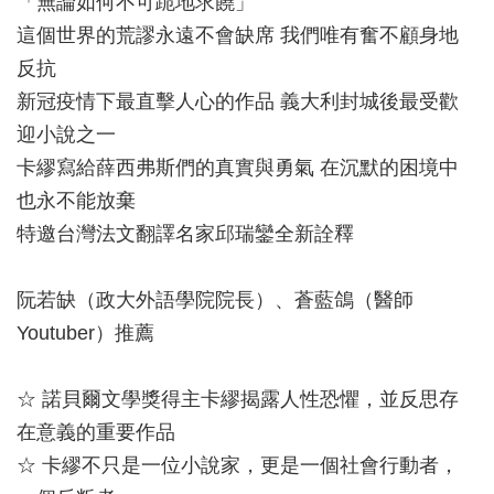
「無論如何不可跪地求饒」
這個世界的荒謬永遠不會缺席 我們唯有奮不顧身地
反抗
新冠疫情下最直擊人心的作品 義大利封城後最受歡
迎小說之一
卡繆寫給薛西弗斯們的真實與勇氣 在沉默的困境中
也永不能放棄
特邀台灣法文翻譯名家邱瑞鑾全新詮釋
阮若缺（政大外語學院院長）、蒼藍鴿（醫師
Youtuber）推薦
☆ 諾貝爾文學獎得主卡繆揭露人性恐懼，並反思存
在意義的重要作品
☆ 卡繆不只是一位小說家，更是一個社會行動者，