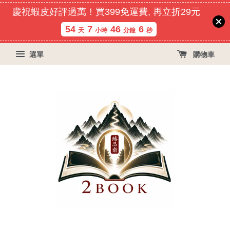
慶祝蝦皮好評過萬！買399免運費, 再立折29元
54
7
46
5
天
小時
分鐘
秒
選單
購物車