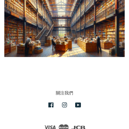
關注我們
Facebook
Instagram
YouTube
Visa
Master
JCB