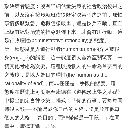
政決策者態度：沒有詳細估量決策的社會政治後果之
前，以及沒有按步就班依從既定決策程序之前，那怕
事情多麼緊急、危機怎樣嚴重，還是按兵不動，直至
上級有絕對清楚的指令頒佈下來，才會有所行動。這
是行政理性(administrative rationality)的態度。
第三種態度是人道行動者(humanitarian)的介入或投
身(engagé)的態度。這一態度視人命為至關緊要，一
切其他考慮為次要。這種以挽救人的生命為首要目的
之態度，是以人為目的理性(the human as the
rationality of end)，而非僅僅是一手段的態度。這一
態度在歷史上可溯源至康德在《道德形上學之基礎》
中提出的定言律令第二程式：「你的行事，要每每同
時視人類──不論是於你自己的人格，還是於其他每
個人的人格──為目的，而非僅僅是一手段。」在同
書中，康德更進一步認