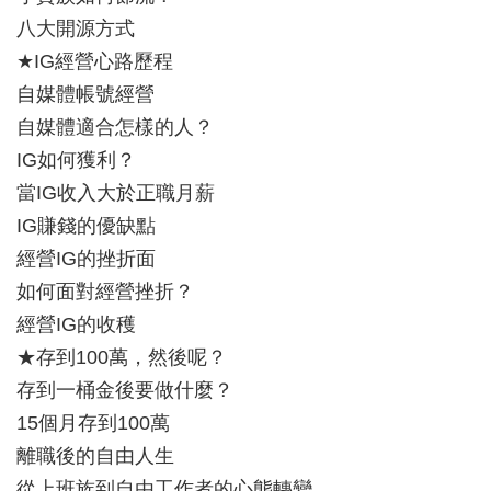
八大開源方式
★IG經營心路歷程
自媒體帳號經營
自媒體適合怎樣的人？
IG如何獲利？
當IG收入大於正職月薪
IG賺錢的優缺點
經營IG的挫折面
如何面對經營挫折？
經營IG的收穫
★存到100萬，然後呢？
存到一桶金後要做什麼？
15個月存到100萬
離職後的自由人生
從上班族到自由工作者的心態轉變