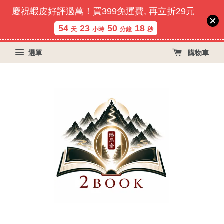
慶祝蝦皮好評過萬！買399免運費, 再立折29元
54
23
50
17
天
小時
分鐘
秒
選單
購物車