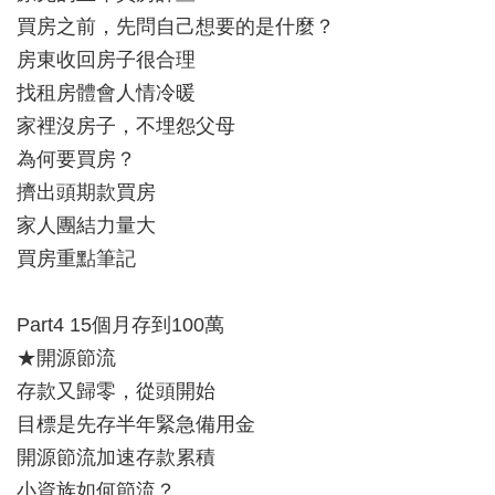
買房之前，先問自己想要的是什麼？
房東收回房子很合理
找租房體會人情冷暖
家裡沒房子，不埋怨父母
為何要買房？
擠出頭期款買房
家人團結力量大
買房重點筆記
Part4 15個月存到100萬
★開源節流
存款又歸零，從頭開始
目標是先存半年緊急備用金
開源節流加速存款累積
小資族如何節流？