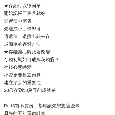
★存錢可以很簡單
開始記帳三個月就好
從習慣中節省
先達成小目標即可
邊還債，邊擠出錢來存
最簡單的存錢方法
★存錢讓心態跟著改變
存錢初期如何戒掉花錢癮？
存錢心態轉變
小資更要建立預算
建立預算的重要性
30歲存到10萬元的成就感
Part3買不買房，都應該先想想這些事
原先的五年買房計畫