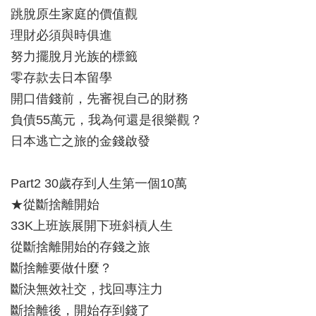
跳脫原生家庭的價值觀
理財必須與時俱進
努力擺脫月光族的標籤
零存款去日本留學
開口借錢前，先審視自己的財務
負債55萬元，我為何還是很樂觀？
日本逃亡之旅的金錢啟發
Part2 30歲存到人生第一個10萬
★從斷捨離開始
33K上班族展開下班斜槓人生
從斷捨離開始的存錢之旅
斷捨離要做什麼？
斷決無效社交，找回專注力
斷捨離後，開始存到錢了