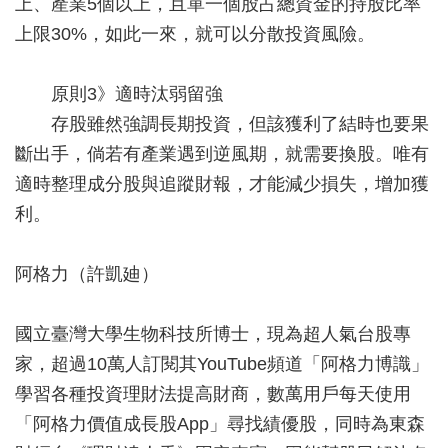
上、產業5個以上，且單一個股占總資金的持股比率
上限30%，如此一來，就可以分散投資風險。
原則3》適時汰弱留強
存股雖然強調長期投資，但該獲利了結時也要果
斷出手，倘若有產業遇到逆風期，就需要換股。唯有
適時整理成分股與追蹤財報，才能減少損失，增加獲
利。
阿格力（許凱廸）
國立臺灣大學生物科技所博士，現為超人氣台股專
家，超過10萬人訂閱其YouTube頻道「阿格力博識」
學習各種投資理財法提高財商，數萬用戶每天使用
「阿格力價值成長股App」尋找績優股，同時為東森