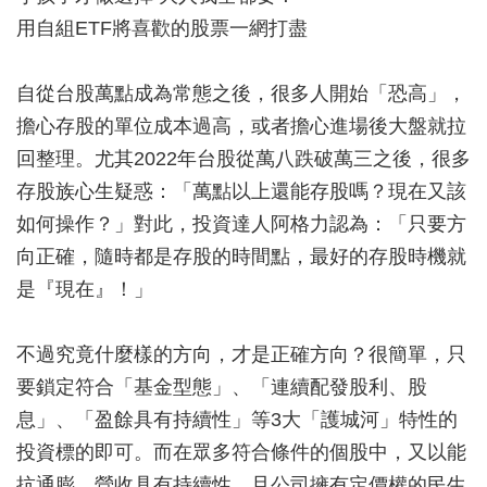
用自組ETF將喜歡的股票一網打盡
自從台股萬點成為常態之後，很多人開始「恐高」，
擔心存股的單位成本過高，或者擔心進場後大盤就拉
回整理。尤其2022年台股從萬八跌破萬三之後，很多
存股族心生疑惑：「萬點以上還能存股嗎？現在又該
如何操作？」對此，投資達人阿格力認為：「只要方
向正確，隨時都是存股的時間點，最好的存股時機就
是『現在』！」
不過究竟什麼樣的方向，才是正確方向？很簡單，只
要鎖定符合「基金型態」、「連續配發股利、股
息」、「盈餘具有持續性」等3大「護城河」特性的
投資標的即可。而在眾多符合條件的個股中，又以能
抗通膨、營收具有持續性，且公司擁有定價權的民生