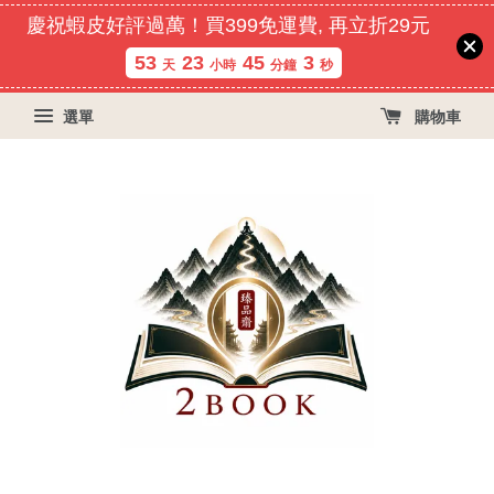
慶祝蝦皮好評過萬！買399免運費, 再立折29元
53
23
45
2
天
小時
分鐘
秒
選單
購物車