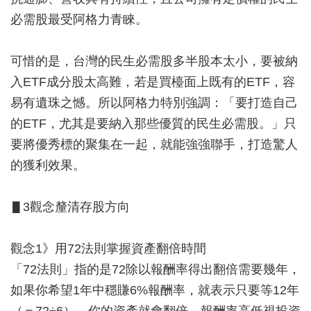
必需股最受阿格力青睞。
可惜的是，台灣的民生必需股多半股本太小，要被納
入ETF成分股太高難，若是買檯面上既有的ETF，容
易有遺珠之憾。所以阿格力特別強調：「要打造自己
的ETF，尤其是要納入那些優質的民生必需股。」只
要將優秀標的聚集在一起，就能強強聯手，打造驚人
的獲利效果。
▋3觀念釐清存股方向
觀念1》用72法則掌握資產翻倍時間
「72法則」指的是72除以報酬率得出翻倍需要幾年，
如果你希望1年中穩賺6%報酬率，就表示只要等12年