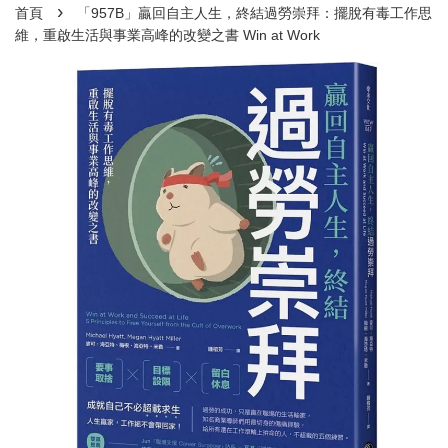
›
首頁
「957B」贏回自主人生，終結過勞崇拜：擺脫有毒工作思
維，重啟生活與事業高峰的改變之書 Win at Work