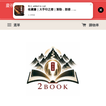
慶祝蝦皮好評過萬！買399免運費, 再立折29元
有人
added to cart
收藏書｜大手印之燈｜策勒．那措．讓卓｜財團法人靈鷲山般若文教基金會附設出版社
54
13
12
34
天
小時
分鐘
秒
1 小時前
選單
購物車