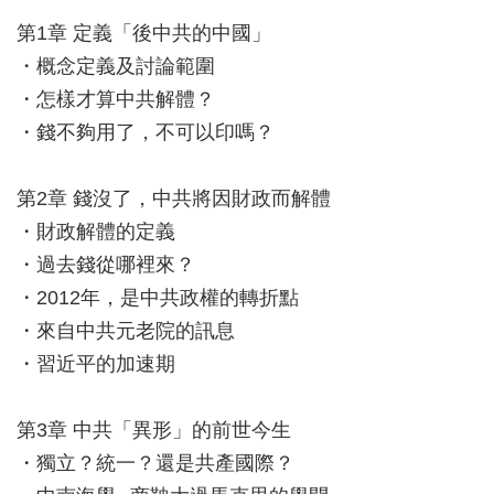
第1章 定義「後中共的中國」
・概念定義及討論範圍
・怎樣才算中共解體？
・錢不夠用了，不可以印嗎？
第2章 錢沒了，中共將因財政而解體
・財政解體的定義
・過去錢從哪裡來？
・2012年，是中共政權的轉折點
・來自中共元老院的訊息
・習近平的加速期
第3章 中共「異形」的前世今生
・獨立？統一？還是共產國際？