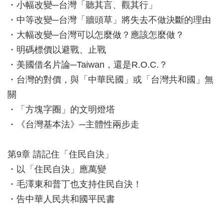
・小幅改變─台灣「聽其言、觀其行」
・中等改變─台灣「牆頭草」將失去不做決斷的理由
・大幅改變─台灣可以怎麼做？應該怎麼做？
・明碼標價以避戰、止戰
・美國借名片論─Taiwan，還是R.O.C.？
・台灣的對價，與「中華民國」或「台灣共和國」無
關
・「方塊字圈」的文明燈塔
・《台灣基本法》─主體性兩步走
第9章 請記住「住民自決」
・以「住民自決」應萬變
・毛澤東和普丁也支持住民自決！
・告中華人民共和國平民書