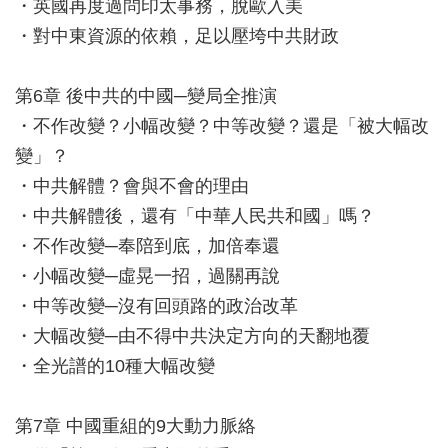
・英國再度過問印太事務，脫歐入美
・對中東資源的依賴，足以壓垮中共財政
第6章 後中共的中國─變局全推演
・不作改變？小幅改變？中等改變？還是「被大幅改
變」？
・中共解體？會與不會的理由
・中共解體後，還有「中華人民共和國」嗎？
・不作改變─奉陪到底，加倍奉還
・小幅改變─虛晃一招，過關再說
・中等改變─沒有回頭路的政治改革
・大幅改變─由不得中共決定方向的天翻地覆
・全光譜的10種大幅改變
第7章 中國重組的9大動力脈絡