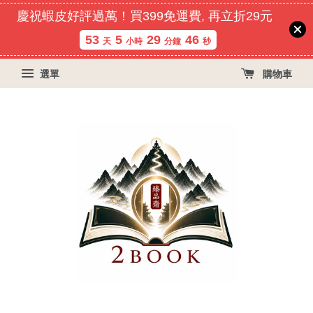
慶祝蝦皮好評過萬！買399免運費, 再立折29元
53
5
29
46
天
小時
分鐘
秒
選單
購物車