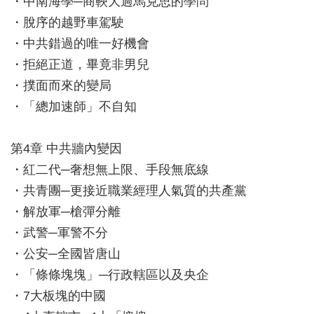
・中南海學─商鞅大過馬克思的學問
・脫序的越野車駕駛
・中共錯過的唯一好機會
・拒絕正道，畢竟非男兒
・撲面而來的變局
・「總加速師」不自知
第4章 中共牆內變因
・紅二代─奢想無上限、手段無底線
・共青團─更接近職業經理人氣質的共產黨
・解放軍─槍彈分離
・武警─軍警不分
・公安─全國皆唐山
・「條條塊塊」─行政轄區以及央企
・7大板塊的中國