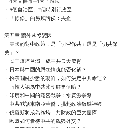
・4大直轄市─4大「塊塊」
・5個自治區、2個特別行政區
・「條條」的另類諸侯：央企
第五章 牆外國際變因
・美國的對中政策，是「切習保共」還是「切共保
美」？
・民主燈塔台灣，成中共最大威脅
・日本與中國的恩怨情仇能否化解？
・扮演關鍵少數的朝鮮，如何決定中共命運？
・南韓人認為中共比朝鮮更危險？
・印度和中國的隱密戰爭：水資源爭奪
・中共喊話東南亞華僑，挑起政治敏感神經
・俄羅斯將成為拖垮中共財政的巨大窟窿
・歐盟如何看待中共的戰狼外交？