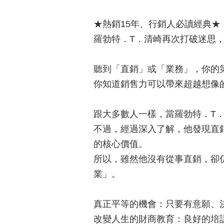
★熱銷15年、行銷人必讀經典★
羅勃特．T．清崎再次打破迷思
聽到「直銷」或「業務」，你的
你知道銷售力可以帶來超越想像
跟大多數人一樣，當羅勃特．T
不過，經過深入了解，他發現直
的核心價值。
所以，雖然他沒有從事直銷，卻
業」。
真正平等的機會：只要有意願、
改變人生的財商教育：良好的培