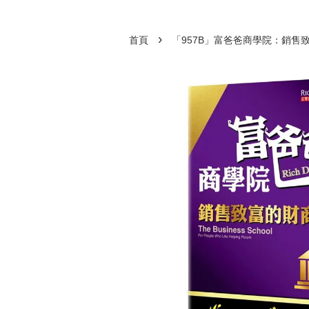
›
首頁
「957B」富爸爸商學院：銷售致富的