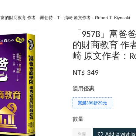
財商教育 作者：羅勃特．T．清崎 原文作者：Robert T. Kiyosaki
「957B」富
的財商教育 作
崎 原文作者：Rober
NT$ 349
適用優惠
買滿399折29元
數量
Add to wishlis
售完