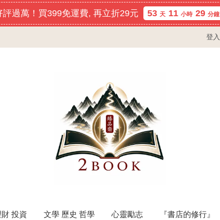
評過萬！買399免運費, 再立折29元
53
11
29
天
小時
分鐘
登入
理財 投資
文學 歷史 哲學
心靈勵志
『書店的修行』