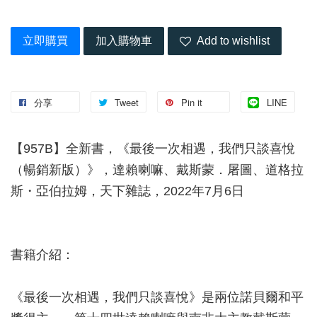
立即購買
加入購物車
Add to wishlist
分享
Tweet
Pin it
LINE
【957B】全新書，《最後一次相遇，我們只談喜悅
（暢銷新版）》，達賴喇嘛、戴斯蒙．屠圖、道格拉
斯・亞伯拉姆，天下雜誌，2022年7月6日
書籍介紹：
《最後一次相遇，我們只談喜悅》是兩位諾貝爾和平