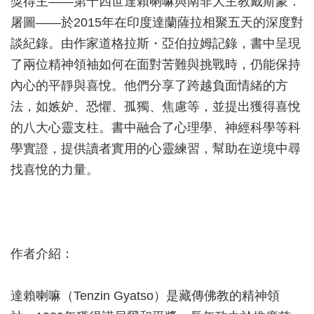
獎得主——第十四世達賴喇嘛與南非大主教戴斯蒙．
屠圖——於2015年在印度達蘭薩拉相聚五天的深度對
談紀錄。由作家道格拉斯・亞伯拉姆記錄，書中呈現
了兩位精神領袖如何在面對苦難與挑戰時，仍能保持
內心的平靜與喜悅。他們分享了跨越負面情緒的方
法，如嫉妒、恐懼、孤獨、焦慮等，並提出獲得喜悅
的八大心靈支柱。書中融合了心理學、神經科學等科
學實證，提供讀者實用的心靈練習，幫助在逆境中尋
找喜悅的力量。
作者介紹：
達賴喇嘛（Tenzin Gyatso）是藏傳佛教的精神領