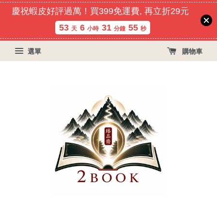
慶祝蝦皮好評過萬！買399免運費, 再立折29元
53
6
31
55
天
小時
分鐘
秒
選單
購物車