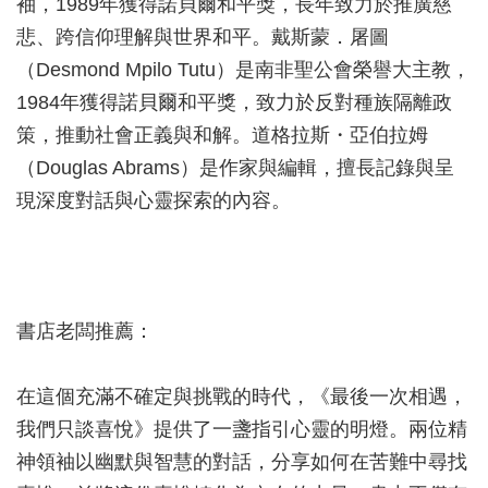
袖，1989年獲得諾貝爾和平獎，長年致力於推廣慈
悲、跨信仰理解與世界和平。戴斯蒙．屠圖
（Desmond Mpilo Tutu）是南非聖公會榮譽大主教，
1984年獲得諾貝爾和平獎，致力於反對種族隔離政
策，推動社會正義與和解。道格拉斯・亞伯拉姆
（Douglas Abrams）是作家與編輯，擅長記錄與呈
現深度對話與心靈探索的內容。
書店老闆推薦：
在這個充滿不確定與挑戰的時代，《最後一次相遇，
我們只談喜悅》提供了一盞指引心靈的明燈。兩位精
神領袖以幽默與智慧的對話，分享如何在苦難中尋找