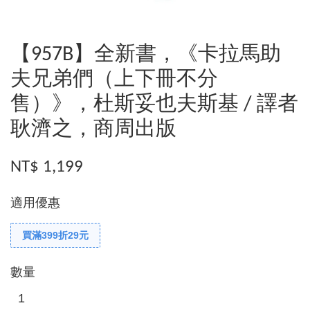
【957B】全新書，《卡拉馬助
夫兄弟們（上下冊不分
售）》，杜斯妥也夫斯基 / 譯者
耿濟之，商周出版
NT$ 1,199
適用優惠
買滿399折29元
數量