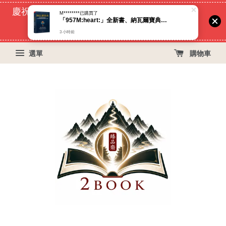
慶祝蝦皮好評過萬！買399免運費, 再立折29元
53
15
10
51
天
小時
分鐘
秒
選單
購物車