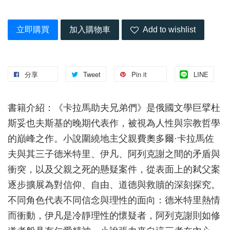
立即購買
加入購物車
Add to wishlist
分享
Tweet
Pin it
LINE
書籍介紹：《卡拉馬助夫兄弟們》是俄國文學巨擘杜
斯妥也夫斯基的晚期代表作，被視為人性與宗教哲學
的巔峰之作。小說圍繞地主父親費奧多爾·卡拉馬佐
夫與其三子德米特里、伊凡、阿列克謝之間的矛盾與
衝突，以及父親之死的懸疑案件，從表面上的弒父案
逐步擴展為對信仰、自由、道德與救贖的深刻探究。
不同角色代表不同信念與理性的面向：德米特里熱情
而衝動，伊凡是冷靜理性的懷疑者，阿列克謝則如修