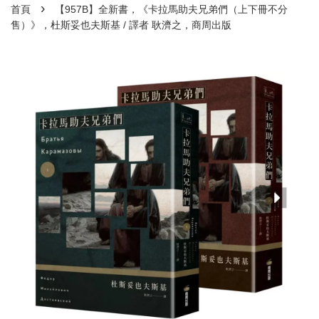
›
首頁
【957B】全新書，《卡拉馬助夫兄弟們（上下冊不分
售）》，杜斯妥也夫斯基 / 譯者 耿濟之，商周出版