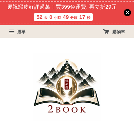
慶祝蝦皮好評過萬！買399免運費, 再立折29元
52
0
49
16
天
小時
分鐘
秒
選單
購物車