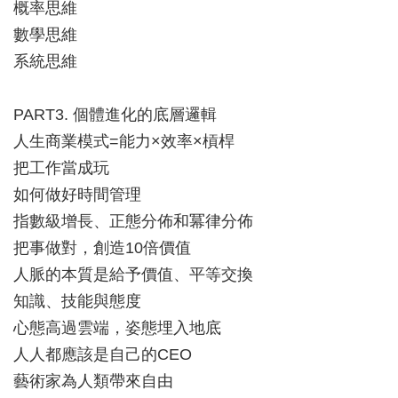
概率思維
數學思維
系統思維
PART3. 個體進化的底層邏輯
人生商業模式=能力×效率×槓桿
把工作當成玩
如何做好時間管理
指數級增長、正態分佈和冪律分佈
把事做對，創造10倍價值
人脈的本質是給予價值、平等交換
知識、技能與態度
心態高過雲端，姿態埋入地底
人人都應該是自己的CEO
藝術家為人類帶來自由