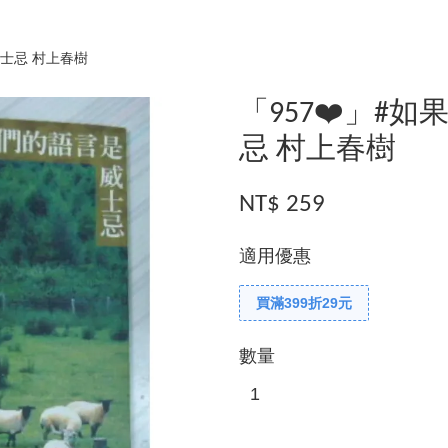
威士忌 村上春樹
「957❤️」#
忌 村上春樹
NT$ 259
適用優惠
買滿399折29元
數量