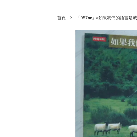
›
首頁
「957❤️」#如果我們的語言是