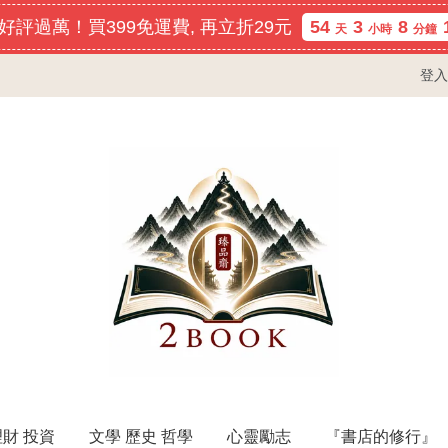
好評過萬！買399免運費, 再立折29元
54
3
8
天
小時
分鐘
登入
理財 投資
文學 歷史 哲學
心靈勵志
『書店的修行』