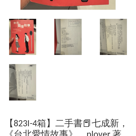
【823I-4箱】二手書📕七成新，
《台北愛情故事》，plover 著，