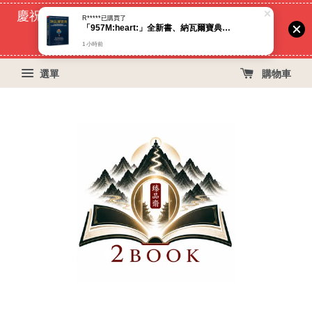
1 小時前
慶祝蝦皮好評過萬！買399免運費, 再立折29元
55
8
8
13
天
小時
分鐘
秒
選單
購物車