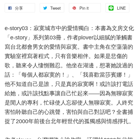
分享
Tweet
Pin it
LINE
e-story03：寂寞城市中的愛情獨白：本書為文房文化
「e-story」系列第03冊，作者plover以細膩的筆觸書
寫台北都會男女的愛情與寂寞。書中主角在空蕩蕩的
實驗室裡寫著程式，只有音樂相伴。如果是悲傷的
歌，聽來令人悽惻難忍。他坐在湖邊，想著她說過的
話：「每個人都寂寞的！」、「我喜歡當莎賓娜！」
他不知道自己是誰，只是真的寂寞啊！或許該打電話
給她，或許該找點事讓自己忙起來——因為無聊寂寞
是閒人的專利，忙碌使人忘卻使人無聊寂寞。人終究
害怕聆聽自己的心跳聲，害怕與自己對話吧？全書捕
捉了2000年前後台北年輕世代的孤獨感與情感掙扎。