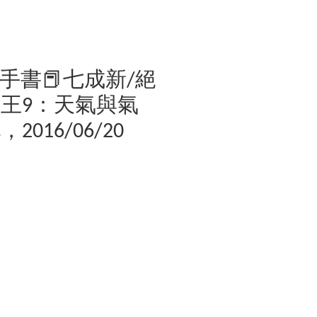
二手書📕七成新/絕
王9：天氣與氣
016/06/20