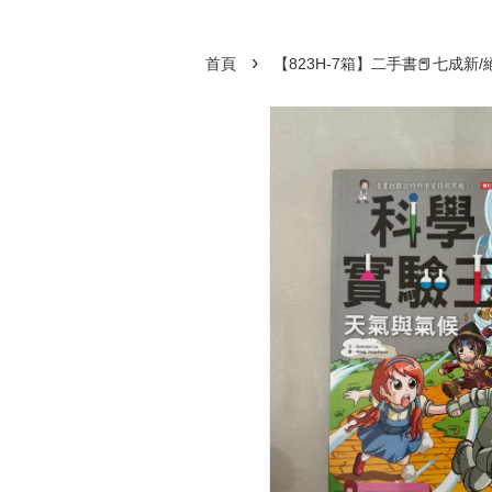
›
首頁
【823H-7箱】二手書📕七成新