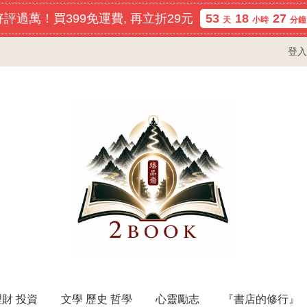
評過萬！買399免運費, 再立折29元
53
18
27
天
小時
分鐘
登入
理財 投資
文學 歷史 哲學
心靈勵志
『書店的修行』