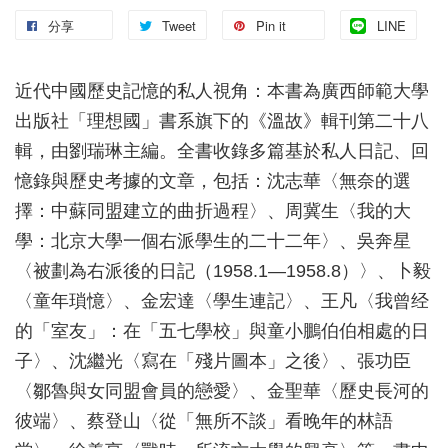
分享
Tweet
Pin it
LINE
近代中國歷史記憶的私人視角：本書為廣西師範大學
出版社「理想國」書系旗下的《溫故》輯刊第二十八
輯，由劉瑞琳主編。全書收錄多篇基於私人日記、回
憶錄與歷史考據的文章，包括：沈志華〈無奈的選
擇：中蘇同盟建立的曲折過程〉、周冀生〈我的大
學：北京大學一個右派學生的二十二年〉、吳奔星
〈被劃為右派後的日記（1958.1—1958.8）〉、卜毅
〈童年瑣憶〉、金宏達〈學生連記〉、王凡〈我曾经
的「室友」：在「五七學校」與童小鵬伯伯相處的日
子〉、沈繼光〈寫在「殘片圖本」之後〉、張功臣
〈鄒魯與女同盟會員的戀愛〉、金聖華〈歷史長河的
彼端〉、蔡登山〈從「無所不談」看晚年的林語