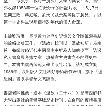
堂〉、徐義亨〈戰時一所流亡大學的興衰〉等。書中
亦收錄1958年一位右派分子的日記片段：「5月7日
星期三陰，蔣庭曜、劉天民及余某等提了意見。」以
第一手史料呈現那個特殊年代的個人命運。
主編劉瑞琳，長期致力於歷史記憶與文化隨筆類書籍
的編輯出版工作。《溫故》輯刊以「溫故知新」為宗
旨，每輯收錄近代中國歷史中鮮為人知的側面，透過
私人書寫與考據文章，填補官方史書之外的歷史空
白。本書由廣西師範大學出版社出版，該社成立於
1986年，以出版人文社科類學術著作著稱，旗下「理
想國」書系享譽華文閱讀圈。
書店老闆推薦：這本《溫故（二十八）》是廣西師範
大學出版社的簡體字版歷史輯刊，在台灣的實體書店