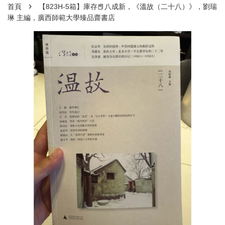
›
首頁
【823H-5箱】庫存📕八成新，《溫故（二十八）》，劉瑞
琳 主編，廣西師範大學臻品齋書店