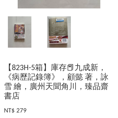
【823H-5箱】庫存📕九成新，
《病歷記錄簿》，顧懿 著，詠
雪 繪，廣州天聞角川，臻品齋
書店
NT$ 279