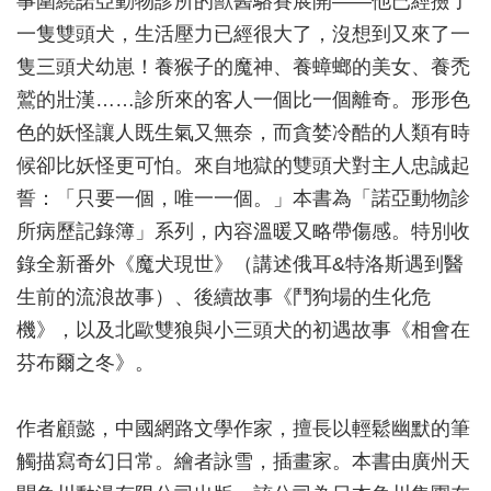
事圍繞諾亞動物診所的獸醫駱賽展開——他已經撿了
一隻雙頭犬，生活壓力已經很大了，沒想到又來了一
隻三頭犬幼崽！養猴子的魔神、養蟑螂的美女、養禿
鷲的壯漢……診所來的客人一個比一個離奇。形形色
色的妖怪讓人既生氣又無奈，而貪婪冷酷的人類有時
候卻比妖怪更可怕。來自地獄的雙頭犬對主人忠誠起
誓：「只要一個，唯一一個。」本書為「諾亞動物診
所病歷記錄簿」系列，內容溫暖又略帶傷感。特別收
錄全新番外《魔犬現世》（講述俄耳&特洛斯遇到醫
生前的流浪故事）、後續故事《鬥狗場的生化危
機》，以及北歐雙狼與小三頭犬的初遇故事《相會在
芬布爾之冬》。
作者顧懿，中國網路文學作家，擅長以輕鬆幽默的筆
觸描寫奇幻日常。繪者詠雪，插畫家。本書由廣州天