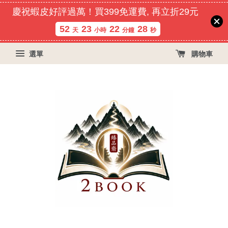
慶祝蝦皮好評過萬！買399免運費, 再立折29元
52
23
22
27
天
小時
分鐘
秒
選單
購物車