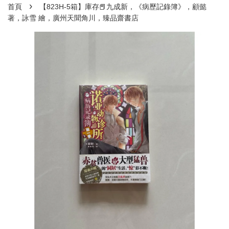
›
首頁
【823H-5箱】庫存📕九成新，《病歷記錄簿》，顧懿
著，詠雪 繪，廣州天聞角川，臻品齋書店