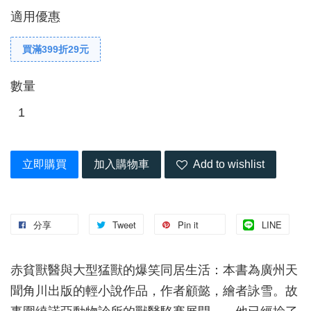
適用優惠
買滿399折29元
數量
立即購買
加入購物車
Add to wishlist
分享
Tweet
Pin it
LINE
赤貧獸醫與大型猛獸的爆笑同居生活：本書為廣州天
聞角川出版的輕小說作品，作者顧懿，繪者詠雪。故