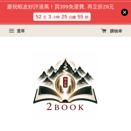
慶祝蝦皮好評過萬！買399免運費, 再立折29元
52
3
25
55
天
小時
分鐘
秒
選單
購物車