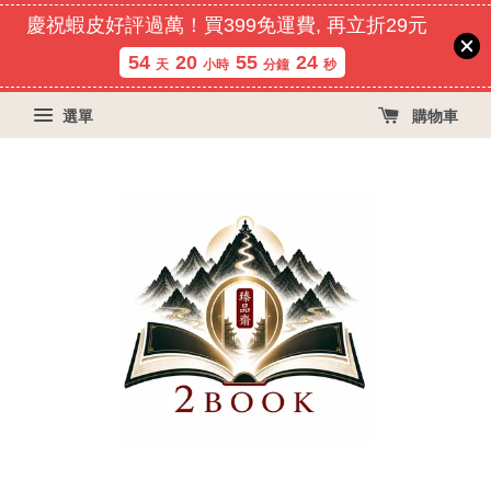
慶祝蝦皮好評過萬！買399免運費, 再立折29元
54
20
55
23
天
小時
分鐘
秒
選單
購物車