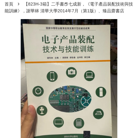
›
首頁
【823H-3箱】二手書📕七成新，《電子產品裝配技術與技
能訓練》，謝華林 清華大學2014年7月（第1版）、臻品齋書店