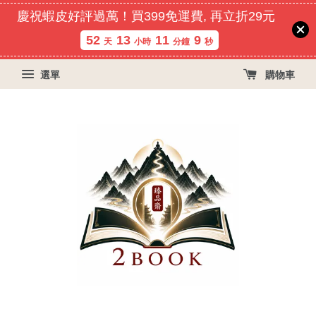
慶祝蝦皮好評過萬！買399免運費, 再立折29元
52
13
11
9
天
小時
分鐘
秒
選單
購物車