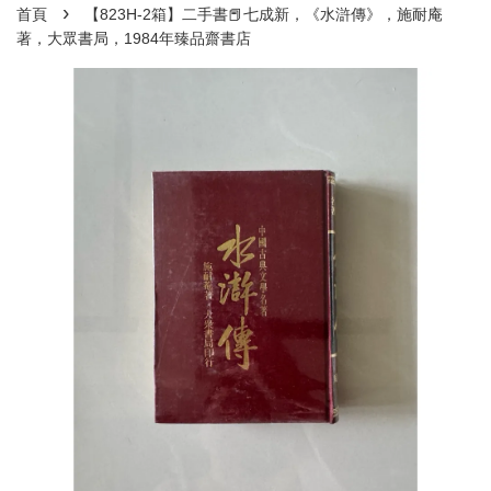
›
首頁
【823H-2箱】二手書📕七成新，《水滸傳》，施耐庵
著，大眾書局，1984年臻品齋書店