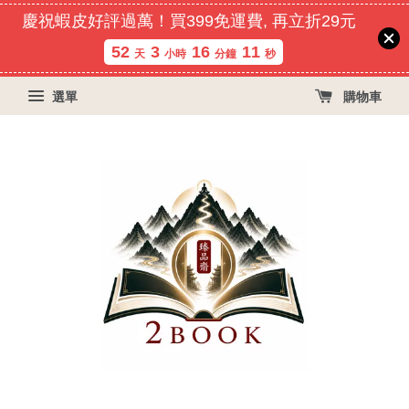
慶祝蝦皮好評過萬！買399免運費, 再立折29元
52
3
16
10
天
小時
分鐘
秒
選單
購物車