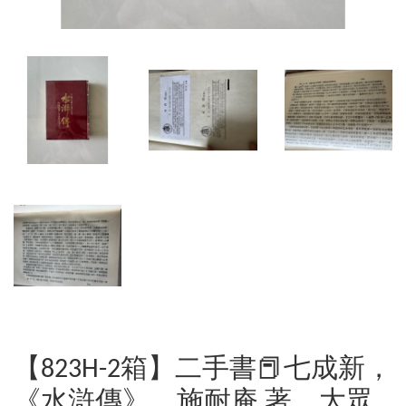
【823H-2箱】二手書📕七成新，
《水滸傳》，施耐庵 著，大眾