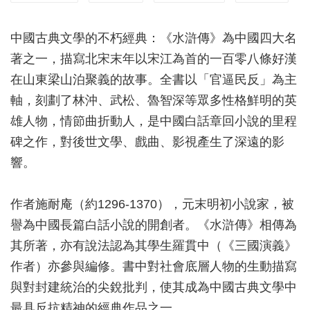
中國古典文學的不朽經典：《水滸傳》為中國四大名
著之一，描寫北宋末年以宋江為首的一百零八條好漢
在山東梁山泊聚義的故事。全書以「官逼民反」為主
軸，刻劃了林沖、武松、魯智深等眾多性格鮮明的英
雄人物，情節曲折動人，是中國白話章回小說的里程
碑之作，對後世文學、戲曲、影視產生了深遠的影
響。
作者施耐庵（約1296-1370），元末明初小說家，被
譽為中國長篇白話小說的開創者。《水滸傳》相傳為
其所著，亦有說法認為其學生羅貫中（《三國演義》
作者）亦參與編修。書中對社會底層人物的生動描寫
與對封建統治的尖銳批判，使其成為中國古典文學中
最具反抗精神的經典作品之一。