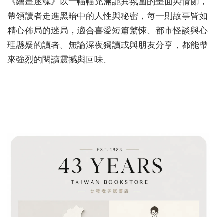
《繪畫迷魂》以一幅幅充滿詭異氛圍的畫面與情節，
帶領讀者走進黑暗中的人性與秘密，每一則故事皆如
精心佈局的迷局，適合喜愛短篇驚悚、都市怪談與心
理懸疑的讀者。無論深夜獨讀或與朋友分享，都能帶
來強烈的閱讀震撼與回味。