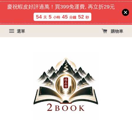
慶祝蝦皮好評過萬！買399免運費, 再立折29元
54
5
45
52
天
小時
分鐘
秒
選單
購物車