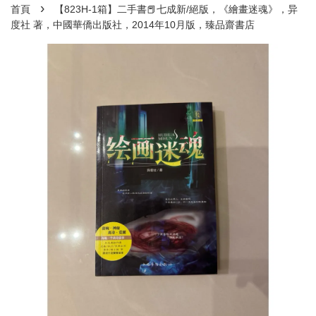
›
首頁
【823H-1箱】二手書📕七成新/絕版，《繪畫迷魂》，异
度社 著，中國華僑出版社，2014年10月版，臻品齋書店